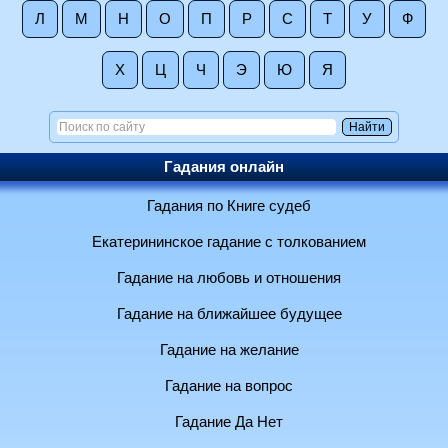
Л
М
Н
О
П
Р
С
Т
У
Ф
Х
Ц
Ч
Э
Ю
Я
Гадания онлайн
Гадания по Книге судеб
Екатерининское гадание с толкованием
Гадание на любовь и отношения
Гадание на ближайшее будущее
Гадание на желание
Гадание на вопрос
Гадание Да Нет