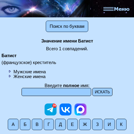
Поиск по буквам
Значение имени Батист
Всего 1 совпадений.
Батист
(французское) креститель
Мужские имена
Женские имена
Введите
полное
имя:
А
Б
В
Г
Д
Е
Ж
З
И
К