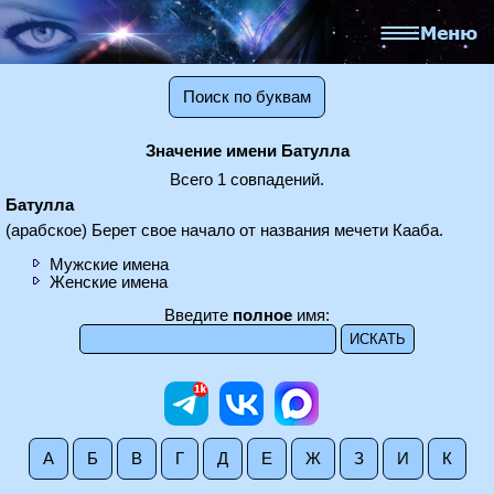
Поиск по буквам
Значение имени Батулла
Всего 1 совпадений.
Батулла
(арабское) Берет свое начало от названия мечети Кааба.
Мужские имена
Женские имена
Введите
полное
имя:
А
Б
В
Г
Д
Е
Ж
З
И
К