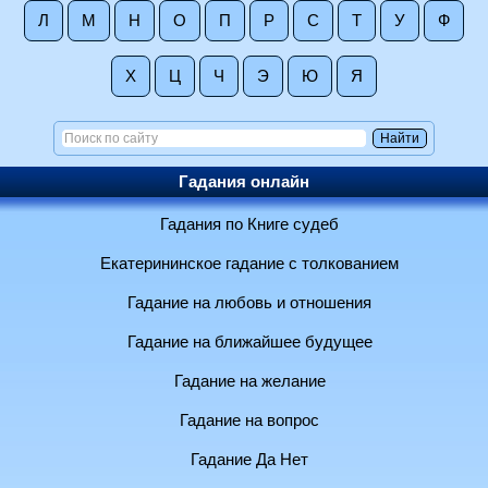
Л
М
Н
О
П
Р
С
Т
У
Ф
Х
Ц
Ч
Э
Ю
Я
Гадания онлайн
Гадания по Книге судеб
Екатерининское гадание с толкованием
Гадание на любовь и отношения
Гадание на ближайшее будущее
Гадание на желание
Гадание на вопрос
Гадание Да Нет