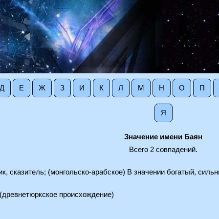
Д
Е
Ж
З
И
К
Л
М
Н
О
П
Я
Значение имени Баян
Всего 2 совпадений.
ик, сказитель; (монгольско-арабское) В значении богатый, силь
я (древнетюркское происхождение)