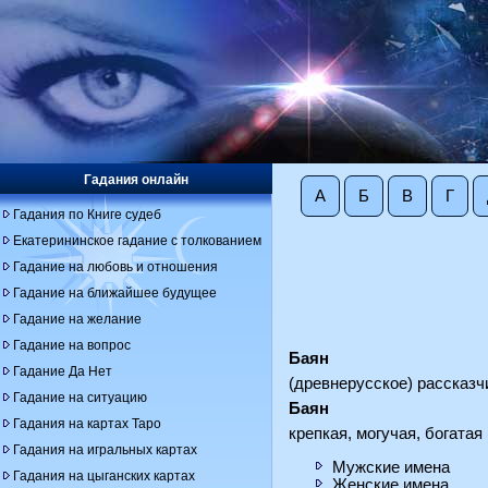
Гадания онлайн
А
Б
В
Г
Гадания по Книге судеб
Екатерининское гадание с толкованием
Гадание на любовь и отношения
Гадание на ближайшее будущее
Гадание на желание
Гадание на вопрос
Баян
Гадание Да Нет
(древнерусское) рассказч
Гадание на ситуацию
Баян
Гадания на картах Таро
крепкая, могучая, богата
Гадания на игральных картах
Мужские имена
Гадания на цыганских картах
Женские имена