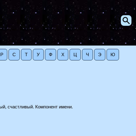
Р
С
Т
У
Ф
Х
Ц
Ч
Э
Ю
ный, счастливый. Компонент имени.