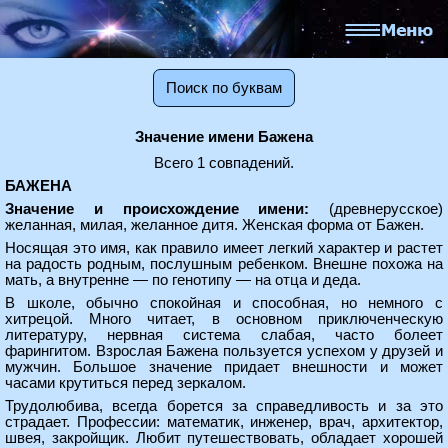
Поиск по буквам
Значение имени Бажена
Всего 1 совпадений.
БАЖЕНА
Значение и происхождение имени:
(древнерусское)
желанная, милая, желанное дитя. Женская форма от Бажен.
Носящая это имя, как правило имеет легкий характер и растет
на радость родным, послушным ребенком. Внешне похожа на
мать, а внутренне — по генотипу — на отца и деда.
В школе, обычно спокойная и способная, но немного с
хитрецой. Много читает, в основном приключенческую
литературу, нервная система слабая, часто болеет
фарингитом. Взрослая Бажена пользуется успехом у друзей и
мужчин. Большое значение придает внешности и может
часами крутиться перед зеркалом.
Трудолюбива, всегда борется за справедливость и за это
страдает. Профессии: математик, инженер, врач, архитектор,
швея, закройщик. Любит путешествовать, обладает хорошей