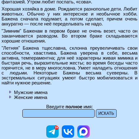
фантазией. Утром любит поспать, «сова».
Хорошая хозяйка в доме. Рождаются разнополые дети. Любит
животных. Обычно у них интересное и необычное хобби.
Бажена сначала подумает, а потом сделает, причем очень
аккуратно — после неё переделывать не надо.
"Зимним" Баженам в первом браке не очень везет, часто он
заканчивается разводом. Во втором браке складываются
хорошие отношения.
"Летняя" Бажена тщеславна, склонна преувеличивать свои
способности, хвастлива. Бажена уверена в себе, весьма
активна, темпераментна; для неё характерны живая мимика и
быстрая речь, выразительные жесты; во время беседы часто
горячится, не в меру многословна. Умеет наладить отношения
с людьми. Некоторые Бажены весьма суеверны. В
экстремальных ситуациях умеют быстро мобилизоваться и
найти нужное решение.
Мужские имена
Женские имена
Введите
полное
имя: