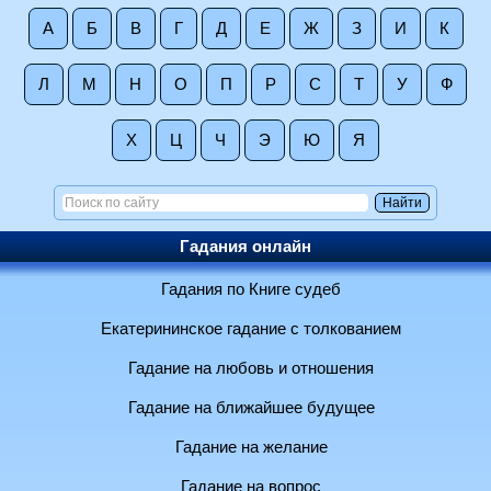
А
Б
В
Г
Д
Е
Ж
З
И
К
Л
М
Н
О
П
Р
С
Т
У
Ф
Х
Ц
Ч
Э
Ю
Я
Гадания онлайн
Гадания по Книге судеб
Екатерининское гадание с толкованием
Гадание на любовь и отношения
Гадание на ближайшее будущее
Гадание на желание
Гадание на вопрос