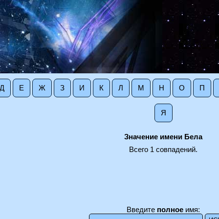
Д
Е
Ж
З
И
К
Л
М
Н
О
П
Я
Значение имени Бела
Всего 1 совпадений.
Введите
полное
имя: