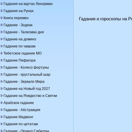
Гадания на картах Ленорман
Гадания на Рунах
Книга перемен
Гадания и гороскопы на Pr
Гадание - Зодиак
Гадание - Талисман дня
Гадание на домино
Гадание по чакрам
Тибетское гадание МО
Гадание Пифагора
Гадание - Колесо фортуны
Гадание - хрустальный шар
Гадание - Зеркало Мира
Гадание на Новый год 2027
Гадание на Рождество и Святки
Арабское гадание
Гадание - Абстракция
Гадание Маджонг
Гадания по цитатам
Гадание - Оракул Сибиллы