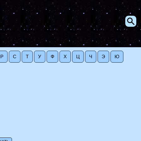
Р
С
Т
У
Ф
Х
Ц
Ч
Э
Ю