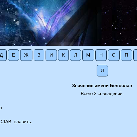
Д
Е
Ж
З
И
К
Л
М
Н
О
П
Я
Значение имени Белослав
Всего 2 совпадений.
а
СЛАВ: славить.