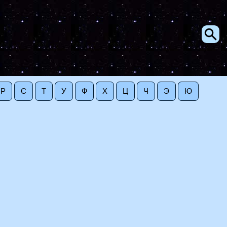
Р
С
Т
У
Ф
Х
Ц
Ч
Э
Ю