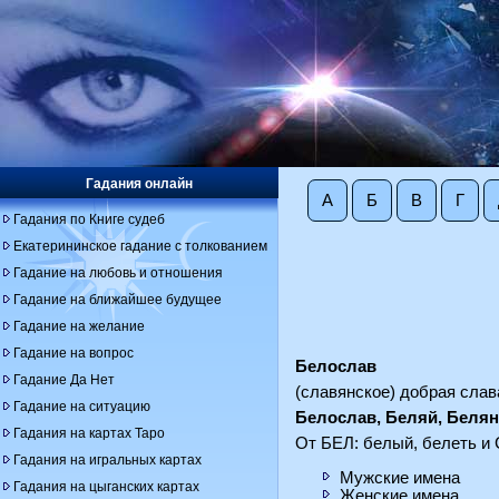
Гадания онлайн
А
Б
В
Г
Гадания по Книге судеб
Екатерининское гадание с толкованием
Гадание на любовь и отношения
Гадание на ближайшее будущее
Гадание на желание
Гадание на вопрос
Белослав
Гадание Да Нет
(славянское) добрая слав
Гадание на ситуацию
Белослав, Беляй, Белян
Гадания на картах Таро
От БЕЛ: белый, белеть и 
Гадания на игральных картах
Мужские имена
Гадания на цыганских картах
Женские имена