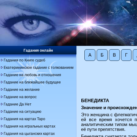
Гадания онлайн
А
Б
В
Г
Гадания по Книге судеб
Екатерининское гадание с толкованием
Гадание на любовь и отношения
Гадание на ближайшее будущее
Гадание на желание
Гадание на вопрос
БЕНЕДИКТА
Гадание Да Нет
Значение и происхожден
Гадание на ситуацию
Это женщина с флегматичн
Гадания на картах Таро
ей все время хочется п
аналитическим типом мыш
Гадания на игральных картах
её пути препятствия.
Гадания на цыганских картах
Бенедикта считается тол