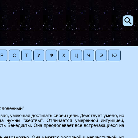
Р
С
Т
У
Ф
Х
Ц
Ч
Э
Ю
ословенный"
вая, умеющая достигать своей цели. Действует умело, но
да нужны "жертвы". Отличается умеренной интуицией,
сть Бенедикты. Она преодолевает все встречающиеся на
ё невозможно. Она кажется холодной и неприступной, но