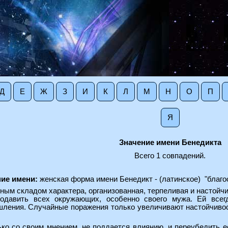
Д
Е
Ж
З
И
К
Л
М
Н
О
П
Я
Значение имени Бенедикта
Всего 1 совпадений.
ие имени:
женская форма имени Бенедикт - (латинское) "благ
ым складом характера, организованная, терпеливая и настойчи
одавить всех окружающих, особенно своего мужа. Ей всег
ления. Случайные поражения только увеличивают настойчиво
ько со своим мнением, не поддается влиянию, и переубедить е