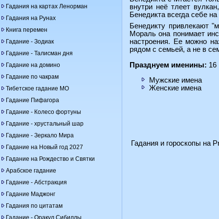
Гадания на картах Ленорман
внутри неё тлеет вулкан
Бенедикта всегда себе н
Гадания на Рунах
Бенедикту привлекают "
Книга перемен
Мораль она понимает инс
настроения. Ее можно на
Гадание - Зодиак
рядом с семьей, а не в се
Гадание - Талисман дня
Празднуем именины:
16 
Гадание на домино
Гадание по чакрам
Мужские имена
Женские имена
Тибетское гадание МО
Гадание Пифагора
Гадание - Колесо фортуны
Гадание - хрустальный шар
Гадание - Зеркало Мира
Гадания и гороскопы на Pr
Гадание на Новый год 2027
Гадание на Рождество и Святки
Арабское гадание
Гадание - Абстракция
Гадание Маджонг
Гадания по цитатам
Гадание - Оракул Сибиллы