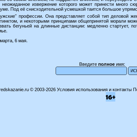
, неожиданное извержение которого может принести много сю
а уме. Под её снисходительной усмешкой таится большое упрям
мужские" профессии. Она представляет собой тип деловой ж
тинктом, и некоторыми принципами общепринятой морали мож
звать бегуньей на длинные дистанции: медленно стартует, по
мье.
марта, 6 мая.
Введите
полное
имя:
edskazanie.ru
© 2003-2026
Условия использования и контакты
П