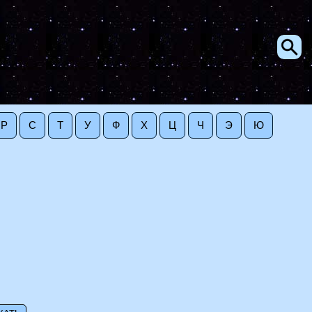
Р
С
Т
У
Ф
Х
Ц
Ч
Э
Ю