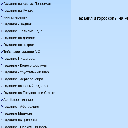
Гадания на картах Ленорман
Гадания на Рунах
Книга перемен
Гадания и гороскопы на Pr
Гадание - Зодиак
Гадание - Талисман дня
Гадание на домино
Гадание по чакрам
Тибетское гадание МО
Гадание Пифагора
Гадание - Колесо фортуны
Гадание - хрустальный шар
Гадание - Зеркало Мира
Гадание на Новый год 2027
Гадание на Рождество и Святки
Арабское гадание
Гадание - Абстракция
Гадание Маджонг
Гадания по цитатам
Гадание - Оракул Сибиллы