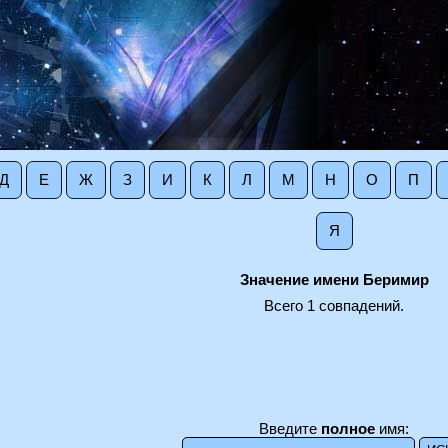
Д
Е
Ж
З
И
К
Л
М
Н
О
П
Я
Значение имени Беримир
Всего 1 совпадений.
Введите
полное
имя: