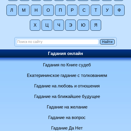
Л
М
Н
О
П
Р
С
Т
У
Ф
Х
Ц
Ч
Э
Ю
Я
Гадания онлайн
Гадания по Книге судеб
Екатерининское гадание с толкованием
Гадание на любовь и отношения
Гадание на ближайшее будущее
Гадание на желание
Гадание на вопрос
Гадание Да Нет