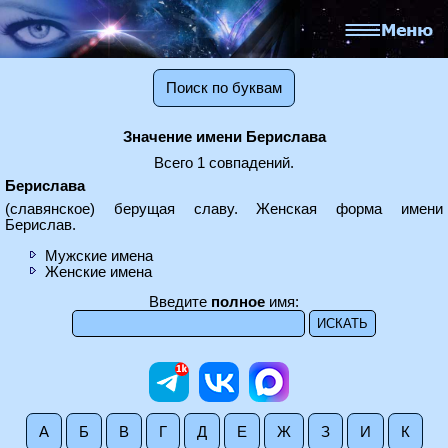
Поиск по буквам
Значение имени Берислава
Всего 1 совпадений.
Берислава
(славянское) берущая славу. Женская форма имени
Берислав.
Мужские имена
Женские имена
Введите
полное
имя:
А
Б
В
Г
Д
Е
Ж
З
И
К