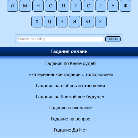
Л
М
Н
О
П
Р
С
Т
У
Ф
Х
Ц
Ч
Э
Ю
Я
Гадания онлайн
Гадания по Книге судеб
Екатерининское гадание с толкованием
Гадание на любовь и отношения
Гадание на ближайшее будущее
Гадание на желание
Гадание на вопрос
Гадание Да Нет