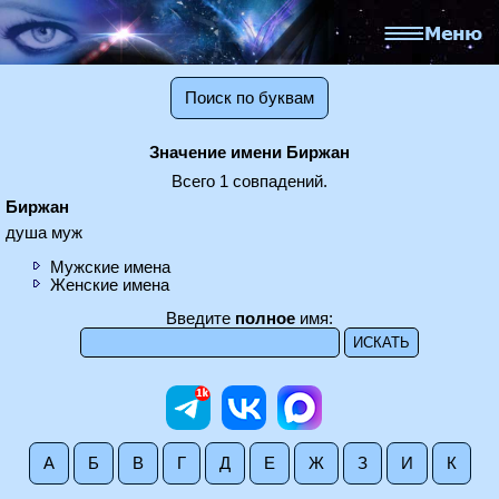
Поиск по буквам
Значение имени Биржан
Всего 1 совпадений.
Биржан
душа муж
Мужские имена
Женские имена
Введите
полное
имя:
А
Б
В
Г
Д
Е
Ж
З
И
К