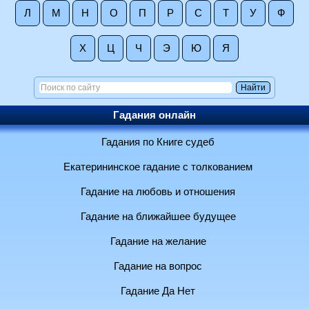
Л
М
Н
О
П
Р
С
Т
У
Ф
Х
Ц
Ч
Э
Ю
Я
Гадания онлайн
Гадания по Книге судеб
Екатерининское гадание с толкованием
Гадание на любовь и отношения
Гадание на ближайшее будущее
Гадание на желание
Гадание на вопрос
Гадание Да Нет