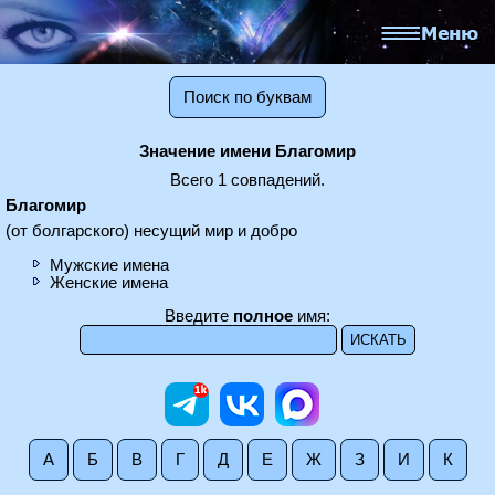
Поиск по буквам
Значение имени Благомир
Всего 1 совпадений.
Благомир
(от болгарского) несущий мир и добро
Мужские имена
Женские имена
Введите
полное
имя:
А
Б
В
Г
Д
Е
Ж
З
И
К