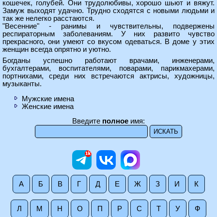
кошечек, голубей. Они трудолюбивы, хорошо шьют и вяжут.
Замуж выходят удачно. Трудно сходятся с новыми людьми и
так же нелегко расстаются.
"Весенние" - ранимы и чувствительны, подвержены
респираторным заболеваниям. У них развито чувство
прекрасного, они умеют со вкусом одеваться. В доме у этих
женщин всегда опрятно и уютно.
Богданы успешно работают врачами, инженерами,
бухгалтерами, воспитателями, поварами, парикмахерами,
портнихами, среди них встречаются актрисы, художницы,
музыканты.
Мужские имена
Женские имена
Введите
полное
имя:
А
Б
В
Г
Д
Е
Ж
З
И
К
Л
М
Н
О
П
Р
С
Т
У
Ф