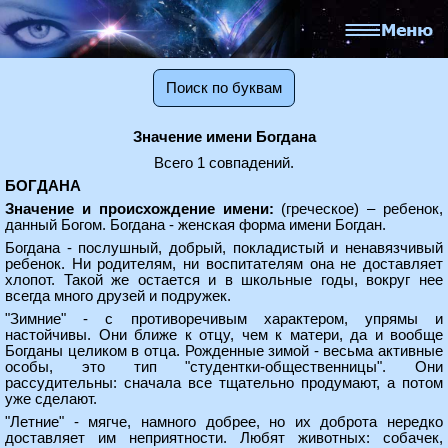
Поиск по буквам
Значение имени Богдана
Всего 1 совпадений.
БОГДАНА
Значение и происхождение имени:
(греческое) – ребенок,
данный Богом. Богдана - женская форма имени Богдан.
Богдана - послушный, добрый, покладистый и ненавязчивый
ребенок. Ни родителям, ни воспитателям она не доставляет
хлопот. Такой же остается и в школьные годы, вокруг нее
всегда много друзей и подружек.
"Зимние" - с противоречивым характером, упрямы и
настойчивы. Они ближе к отцу, чем к матери, да и вообще
Богданы целиком в отца. Рожденные зимой - весьма активные
особы, это тип "студентки-общественницы". Они
рассудительны: сначала все тщательно продумают, а потом
уже сделают.
"Летние" - мягче, намного добрее, но их доброта нередко
доставляет им неприятности. Любят животных: собачек,