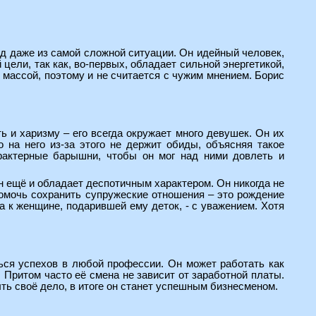
д даже из самой сложной ситуации. Он идейный человек,
цели, так как, во-первых, обладает сильной энергетикой,
 массой, поэтому и не считается с чужим мнением. Борис
ь и харизму – его всегда окружает много девушек. Он их
 на него из-за этого не держит обиды, объясняя такое
рактерные барышни, чтобы он мог над ними довлеть и
н ещё и обладает деспотичным характером. Он никогда не
помочь сохранить супружеские отношения – это рождение
а к женщине, подарившей ему деток, - с уважением. Хотя
ься успехов в любой профессии. Он может работать как
. Притом часто её смена не зависит от заработной платы.
ть своё дело, в итоге он станет успешным бизнесменом.