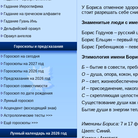
Гадание Иероглифика
У Бориса отменное здоро
стоит разрешать себе сни
Гадание на греческом алфавите
Гадание Гуань Инь
Знаменитые люди с име
Дельфийский оракул
Борис Годунов – русский 
Оракул ангелов
Борис Ельцин – первый пр
Гороскопы и предсказания
Борис Гребенщиков – певе
Гороскоп на сегодня
Этимология имени Бори
Гороскопы на 2027 год
Б
– бытие в совести, преб
Гороскопы на 2026 год
О
– душа, опора, кокон, кр
Предсказания на 2026 год
Р
– свет, жизнеобеспечени
Гороскоп совместимости
И
– присоединение, накопл
Гороскоп по дате рождения
С
– скрепляющая целостнос
Лунный гороскоп
Существование души как 
Асцендент (восходящий знак)
Бытие души в энергии теп
Астрологические тесты >>>
Ещё гороскопы >>>
Именины Бориса:
7 и 17 ф
Цвет:
Синий.
Лунный календарь на 2026 год