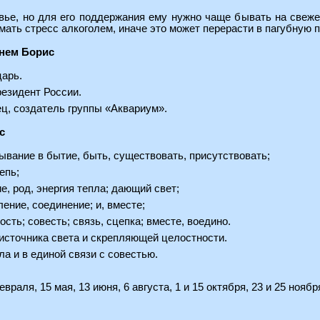
вье, но для его поддержания ему нужно чаще бывать на свеже
мать стресс алкоголем, иначе это может перерасти в пагубную 
нем Борис
царь.
езидент России.
ц, создатель группы «Аквариум».
с
ывание в бытие, быть, существовать, присутствовать;
епь;
е, род, энергия тепла; дающий свет;
ение, соединение; и, вместе;
ть; совесть; связь, сцепка; вместе, воедино.
источника света и скрепляющей целостности.
ла и в единой связи с совестью.
евраля, 15 мая, 13 июня, 6 августа, 1 и 15 октября, 23 и 25 ноября