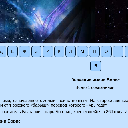
Д
Е
Ж
З
И
К
Л
М
Н
О
П
Я
Значение имени Борис
Всего 1 совпадений.
е имя, означающее смелый, воинственный. На старославянск
и от тюркского «барыш», перевод которого - «выгода».
 правитель Болгарии – царь Богорис, крестившийся в 864 году. 
ени Борис