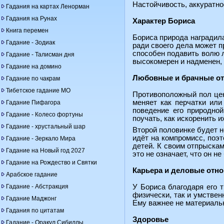
Настойчивость, аккуратно
Гадания на картах Ленорман
Гадания на Рунах
Характер Бориса
Книга перемен
Бориса природа наградил
Гадание - Зодиак
ради своего дела может п
способен подавить волю л
Гадание - Талисман дня
высокомерен и надменен, 
Гадание на домино
Любовные и брачные о
Гадание по чакрам
Тибетское гадание МО
Противоположный пол цени
меняет как перчатки или
Гадание Пифагора
поведение его природно
Гадание - Колесо фортуны
поучать, как искоренить и
Гадание - хрустальный шар
Второй половинке будет н
идёт на компромисс, поэ
Гадание - Зеркало Мира
детей. К своим отпрыскам
Гадание на Новый год 2027
это не означает, что он н
Гадание на Рождество и Святки
Карьера и деловые отн
Арабское гадание
Гадание - Абстракция
У Бориса благодаря его 
физически, так и умствен
Гадание Маджонг
Ему важнее не материальн
Гадания по цитатам
Здоровье
Гадание - Оракул Сибиллы