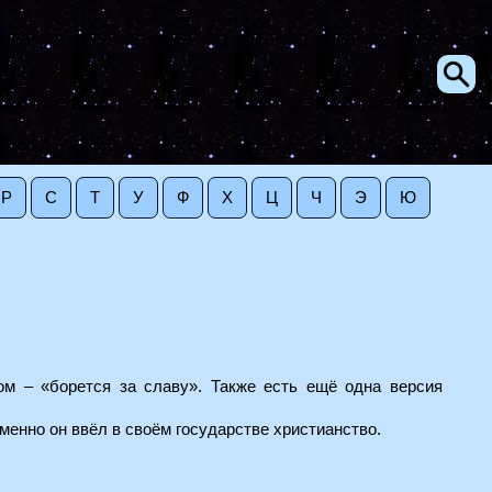
Р
С
Т
У
Ф
Х
Ц
Ч
Э
Ю
ом – «борется за славу». Также есть ещё одна версия
Именно он ввёл в своём государстве христианство.