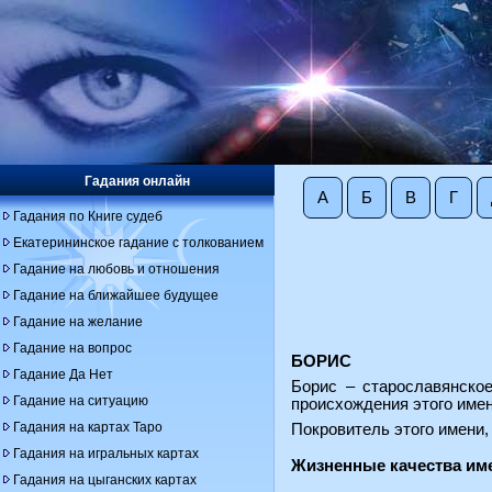
Гадания онлайн
А
Б
В
Г
Гадания по Книге судеб
Екатерининское гадание с толкованием
Гадание на любовь и отношения
Гадание на ближайшее будущее
Гадание на желание
Гадание на вопрос
БОРИС
Гадание Да Нет
Борис – старославянско
Гадание на ситуацию
происхождения этого имен
Гадания на картах Таро
Покровитель этого имени,
Гадания на игральных картах
Жизненные качества им
Гадания на цыганских картах