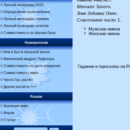
Камень:
Аметист.
Лунный календарь 2026
Металл:
Золото.
Определение пола ребенка
Знак Зодиака:
Овен.
Лунный календарь стрижек
Счастливое число:
1.
Лунный календарь зачатия
Мужские имена
Совместимость по фазам Луны
Женские имена
Нумерология
Кем я был в прошлой жизни
Магический квадрат Пифагора
Совместимость по дате рождения
Гадания и гороскопы на Pr
Совместимость имён
Число Гуа, расчёт
Другие расчёты >>>
Разное
Значение имён
Форум
Статьи