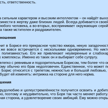
сть, ответственность.
а сильным характером и высоким интеллектом – он найдёт выхо
ринести в жертву даже близких людей. Всегда добивается своей 
юбого человека, а во-вторых, воспринимает окружающих серой
а также мстителен и раздражителен.
тношения
т в Борисе его прекрасное чувство юмора, некую загадочност
 же вовсе встречается с несколькими одновременно. Но никто
й полигамностью. Его же привлекают неуверенные и слабоха
х комплексы. Именно из таких он и выбирает себе супругу.
елегко с ревнивым и подозрительным Борисом, тем более что о
тому обычно его брак недолговечен. Единственное, что может 
 Борис относится с трепетом, нежностью и большой любовью, 
е будет ей изменять: интрижка на стороне для него норма.
ошения
трудолюбию и целеустремлённости получится освоить и добит
но, поэтому и неудивительно, что Боря так часто меняет работу
ая сторона, а удовлетворение своих амбиций. Ему можно откры