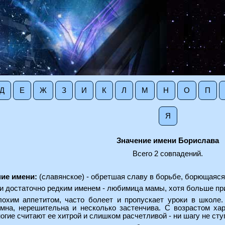
Д
Е
Ж
З
И
К
Л
М
Н
О
П
Я
Значение имени Борислава
Всего 2 совпадений.
ие имени:
(славянское) - обретшая славу в борьбе, борющаяся
и достаточно редким именем - любимица мамы, хотя больше при
лохим аппетитом, часто болеет и пропускает уроки в школе
мна, нерешительна и несколько застенчива. С возрастом ха
огие считают ее хитрой и слишком расчетливой - ни шагу не сту