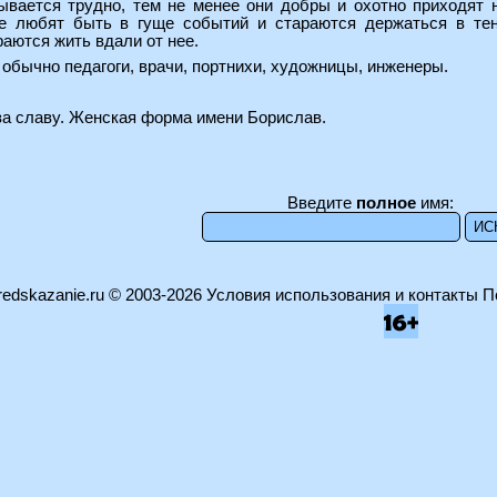
ывается трудно, тем не менее они добры и охотно приходят н
е любят быть в гуще событий и стараются держаться в тен
раются жить вдали от нее.
бычно педагоги, врачи, портнихи, художницы, инженеры.
за славу. Женская форма имени Борислав.
Введите
полное
имя:
edskazanie.ru
© 2003-2026
Условия использования и контакты
П