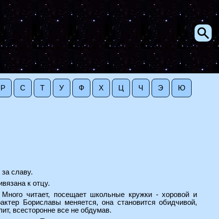
Р
С
Т
У
Ф
Х
Ц
Ч
Э
Ю
 за славу.
вязана к отцу.
. Много читает, посещает школьные кружки - хоровой и
рактер Бориславы меняется, она становится обидчивой,
пит, всесторонне все не обдумав.