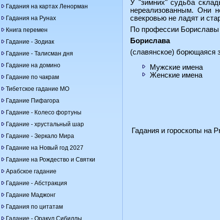
У "зимних" судьба склад
Гадания на картах Ленорман
нереализованным. Они н
свекровью не ладят и ста
Гадания на Рунах
По профессии Бориславы о
Книга перемен
Борислава
Гадание - Зодиак
(славянское) борющаяся 
Гадание - Талисман дня
Гадание на домино
Мужские имена
Женские имена
Гадание по чакрам
Тибетское гадание МО
Гадание Пифагора
Гадание - Колесо фортуны
Гадание - хрустальный шар
Гадания и гороскопы на Pr
Гадание - Зеркало Мира
Гадание на Новый год 2027
Гадание на Рождество и Святки
Арабское гадание
Гадание - Абстракция
Гадание Маджонг
Гадания по цитатам
Гадание - Оракул Сибиллы