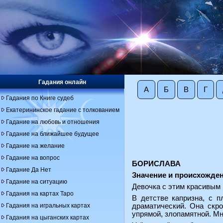
Гадания онлайн
А
Б
В
Г
Гадания по Книге судеб
Екатерининское гадание с толкованием
Гадание на любовь и отношения
Гадание на ближайшее будущее
Гадание на желание
Гадание на вопрос
БОРИСЛАВА
Гадание Да Нет
Значение и происхожден
Гадание на ситуацию
Девочка с этим красивым 
Гадания на картах Таро
В детстве капризна, с п
Гадания на игральных картах
драматический. Она скро
упрямой, злопамятной. Мн
Гадания на цыганских картах