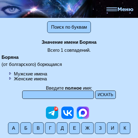
Поиск по буквам
Значение имени Боряна
Всего 1 совпадений.
Боряна
(от болгарского) борющаяся
Мужские имена
Женские имена
Введите
полное
имя:
А
Б
В
Г
Д
Е
Ж
З
И
К