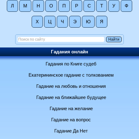
Л
М
Н
О
П
Р
С
Т
У
Ф
Х
Ц
Ч
Э
Ю
Я
Гадания онлайн
Гадания по Книге судеб
Екатерининское гадание с толкованием
Гадание на любовь и отношения
Гадание на ближайшее будущее
Гадание на желание
Гадание на вопрос
Гадание Да Нет