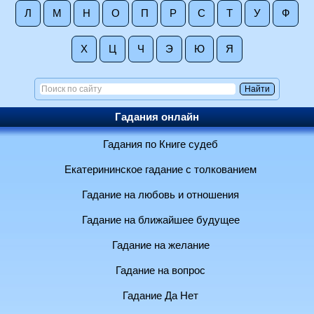
Л
М
Н
О
П
Р
С
Т
У
Ф
Х
Ц
Ч
Э
Ю
Я
Гадания онлайн
Гадания по Книге судеб
Екатерининское гадание с толкованием
Гадание на любовь и отношения
Гадание на ближайшее будущее
Гадание на желание
Гадание на вопрос
Гадание Да Нет