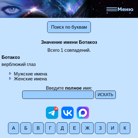
Поиск по буквам
Значение имени Ботакоз
Всего 1 совпадений.
Ботакоз
верблюжий глаз
Мужские имена
Женские имена
Введите
полное
имя:
А
Б
В
Г
Д
Е
Ж
З
И
К