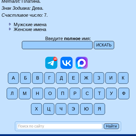
Металл:
Платина.
Знак Зодиака:
Дева.
Счастливое число:
7.
Мужские имена
Женские имена
Введите
полное
имя:
А
Б
В
Г
Д
Е
Ж
З
И
К
Л
М
Н
О
П
Р
С
Т
У
Ф
Х
Ц
Ч
Э
Ю
Я