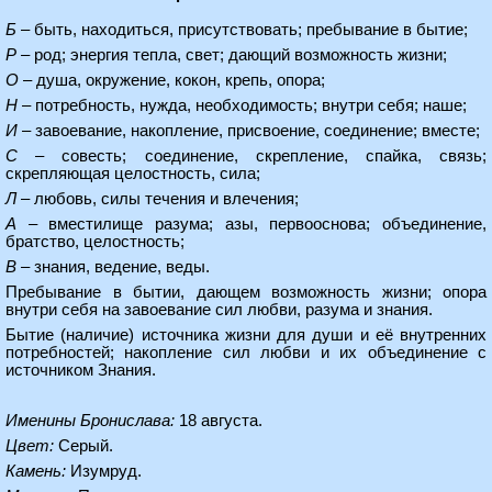
Б
– быть, находиться, присутствовать; пребывание в бытие;
Р
– род; энергия тепла, свет; дающий возможность жизни;
О
– душа, окружение, кокон, крепь, опора;
Н
– потребность, нужда, необходимость; внутри себя; наше;
И
– завоевание, накопление, присвоение, соединение; вместе;
С
– совесть; соединение, скрепление, спайка, связь;
скрепляющая целостность, сила;
Л
– любовь, силы течения и влечения;
А
– вместилище разума; азы, первооснова; объединение,
братство, целостность;
В
– знания, ведение, веды.
Пребывание в бытии, дающем возможность жизни; опора
внутри себя на завоевание сил любви, разума и знания.
Бытие (наличие) источника жизни для души и её внутренних
потребностей; накопление сил любви и их объединение с
источником Знания.
Именины Бронислава:
18 августа.
Цвет:
Серый.
Камень:
Изумруд.