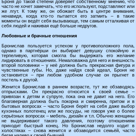
Броня до такой степени доверяет собственному мнению, что
часто не хочет замечать, что его используют, подставляют или
же лгут. К тому же, он обожает быть в центре внимания,
ненавидя, когда кто-то пытается его затмить – в такие
моменты он ведёт себя вызывающе, тем самым отталкивая от
себя людей и наживая ещё больше недругов.
Любовные и брачные отношения
Бронислав пользуется успехом у противоположного пола,
однако в партнёрши он выбирает девушку спокойную и
терпеливую, которая смогла бы выдержать его желание
лидировать в отношениях. Немаловажна для него и внешность
второй половинки – у неё должна быть прекрасная фигура и
чувственные губы. Но, даже найдя свой идеал, Броня не
остановится – при любом удобном случае он прыгнет в
постель к другой.
Женится Бронислав в раннем возрасте, тут же обзаводясь
отпрысками. Он прекрасно относится к своей семье –
привязан к детям и супруге, пока она не давит на него. Его
благоверная должна быть покорна и смиренна, притом и в
бытовых вопросах – часто Броня берёт на себя даже выбор
кухонных полотенец или же посуды, не говоря уже о более
серьёзных вопросах – мебель, дизайн и т.п. Обычно женщины
не выдерживают такого давления, поэтому отношениям
приходит быстрый конец. Но Бронислав недолго ходит в
холостяках – снова женится и обзаводится семьёй, часто
бегая налево к своей бывшей.