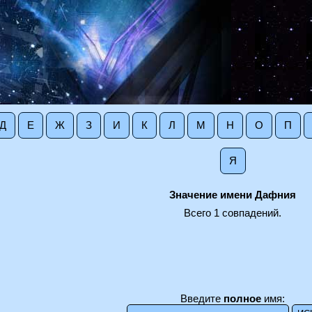
Д
Е
Ж
З
И
К
Л
М
Н
О
П
Я
Значение имени Дафния
Всего 1 совпадений.
Введите
полное
имя: