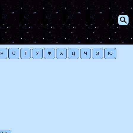
Р
С
Т
У
Ф
Х
Ц
Ч
Э
Ю