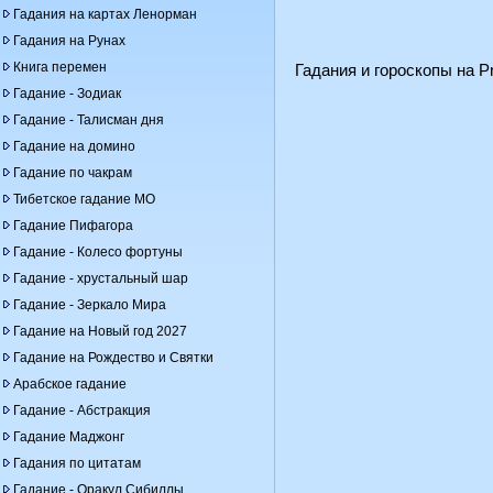
Гадания на картах Ленорман
Гадания на Рунах
Книга перемен
Гадания и гороскопы на Pr
Гадание - Зодиак
Гадание - Талисман дня
Гадание на домино
Гадание по чакрам
Тибетское гадание МО
Гадание Пифагора
Гадание - Колесо фортуны
Гадание - хрустальный шар
Гадание - Зеркало Мира
Гадание на Новый год 2027
Гадание на Рождество и Святки
Арабское гадание
Гадание - Абстракция
Гадание Маджонг
Гадания по цитатам
Гадание - Оракул Сибиллы