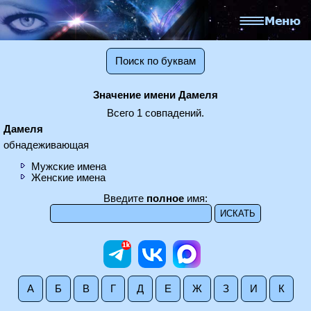
Поиск по буквам
Значение имени Дамеля
Всего 1 совпадений.
Дамеля
обнадеживающая
Мужские имена
Женские имена
Введите
полное
имя:
А
Б
В
Г
Д
Е
Ж
З
И
К