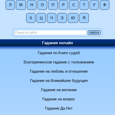
Л
М
Н
О
П
Р
С
Т
У
Ф
Х
Ц
Ч
Э
Ю
Я
Гадания онлайн
Гадания по Книге судеб
Екатерининское гадание с толкованием
Гадание на любовь и отношения
Гадание на ближайшее будущее
Гадание на желание
Гадание на вопрос
Гадание Да Нет