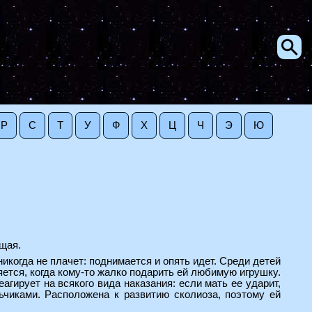
Р
С
Т
У
Ф
Х
Ц
Ч
Э
Ю
ющая.
никогда не плачет: поднимается и опять идет. Среди детей
яется, когда кому-то жалко подарить ей любимую игрушку.
гирует на всякого вида наказания: если мать ее ударит,
ьчиками. Расположена к развитию сколиоза, поэтому ей