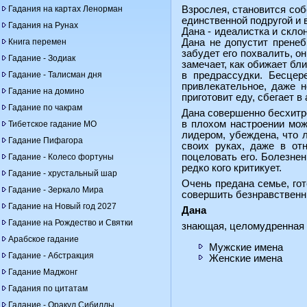
Гадания на картах Ленорман
Взрослея, становится соб
единственной подругой и 
Гадания на Рунах
Дана - идеалистка и скло
Книга перемен
Дана не допустит пренеб
забудет его похвалить, о
Гадание - Зодиак
замечает, как обижает бл
Гадание - Талисман дня
в предрассудки. Бесцер
привлекательное, даже н
Гадание на домино
приготовит еду, сбегает в
Гадание по чакрам
Дана совершенно бесхитро
в плохом настроении мож
Тибетское гадание МО
лидером, убеждена, что 
Гадание Пифагора
своих руках, даже в от
поцеловать его. Болезнен
Гадание - Колесо фортуны
редко кого критикует.
Гадание - хрустальный шар
Очень предана семье, гот
Гадание - Зеркало Мира
совершить безнравственны
Гадание на Новый год 2027
Дана
Гадание на Рождество и Святки
знающая, целомудренная 
Арабское гадание
Мужские имена
Гадание - Абстракция
Женские имена
Гадание Маджонг
Гадания по цитатам
Гадание - Оракул Сибиллы