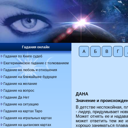
Гадания онлайн
А
Б
В
Г
Гадания по Книге судеб
Екатерининское гадание с толкованием
Гадание на любовь и отношения
Гадание на ближайшее будущее
Гадание на желание
Гадание на вопрос
ДАНА
Гадание Да Нет
Значение и происхожден
Гадание на ситуацию
В детстве неспокойная, пл
Гадания на картах Таро
- лидер, придумывает нов
Может отнять ее и надава
Гадания на игральных картах
может ответить тем же и
Гадания на цыганских картах
хорошо заниматься плава