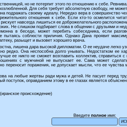
ственницей, но не потерпит этого по отношению к себе. Ревнива
возлюбленной. Для себя требует абсолютную свободу, не может 
нна подражать своему идеалу. Нередко вера в совершенство ч
режительного отношения к себе. Если кто-то осмелится читат
н рискует навсегда лишиться ее доброжелательного расположени
изких. Не слишком подбирает слова в общении с друзьями и недо
емонна в беседе, может перебить собеседника, если разгов
е пытаясь соблюсти приличия. Однако Дана проявит максимум
 аптеку, разыщет и вызовет хорошего врача.
стна, лишена дара высокой дипломатии. О ее неудаче легко уз
но редко. Она неспособна долго унывать. Недостатком ее хар
лучше ее никто не сможет возглавить коллектив, справиться 
ношениях с мужчиной не выпускает ее. Сама может сделат
но переносит поражения, не допускает мысли, что ее чувства 
ова на любые жертвы ради мужа и детей. Не пасует перед тру
й поступок, оправданием этому в ее глазах является объяснени
(иранское происхождение)
Введите
полное
имя: