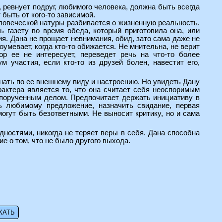
, ревнует подруг, любимого человека, должна быть всегда
быть от кого-то зависимой.
еловеческой натуры разбивается о жизненную реальность.
ь газету во время обеда, который приготовила она, или
я. Дана не прощает невнимания, обид, зато сама даже не
умевает, когда кто-то обижается. Не мнительна, не верит
ор ее не интересует, переведет речь на что-то более
 участия, если кто-то из друзей болен, навестит его,
нать по ее внешнему виду и настроению. Но увидеть Дану
актера является то, что она считает себя неоспоримым
с порученным делом. Предпочитает держать инициативу в
ь любимому предложение, назначить свидание, первая
могут быть безответными. Не выносит критику, но и сама
дностями, никогда не теряет веры в себя. Дана способна
е о том, что не было другого выхода.