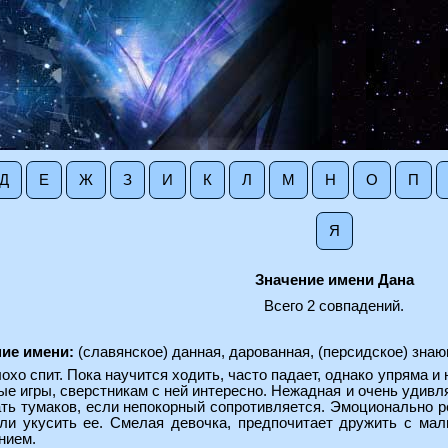
Д
Е
Ж
З
И
К
Л
М
Н
О
П
Я
Значение имени Дана
Всего 2 совпадений.
ие имени:
(славянское) данная, дарованная, (персидское) зна
охо спит. Пока научится ходить, часто падает, однако упряма и 
ые игры, сверстникам с ней интересно. Нежадная и очень удивл
ть тумаков, если непокорный сопротивляется. Эмоционально реа
ли укусить ее. Смелая девочка, предпочитает дружить с мал
нием.