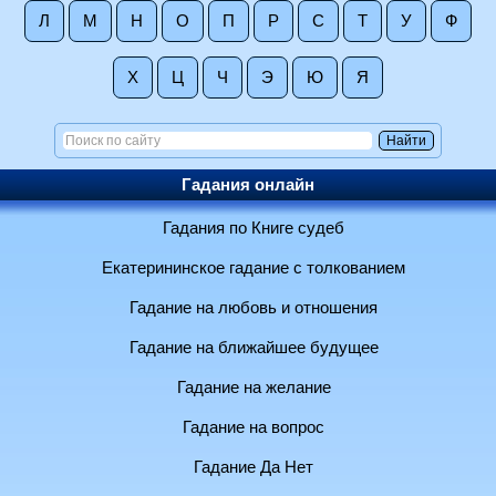
Л
М
Н
О
П
Р
С
Т
У
Ф
Х
Ц
Ч
Э
Ю
Я
Гадания онлайн
Гадания по Книге судеб
Екатерининское гадание с толкованием
Гадание на любовь и отношения
Гадание на ближайшее будущее
Гадание на желание
Гадание на вопрос
Гадание Да Нет