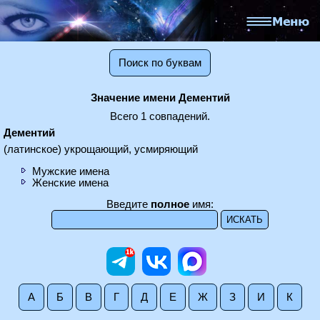
Поиск по буквам
Значение имени Дементий
Всего 1 совпадений.
Дементий
(латинское) укрощающий, усмиряющий
Мужские имена
Женские имена
Введите
полное
имя:
А
Б
В
Г
Д
Е
Ж
З
И
К