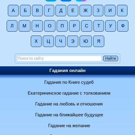
А
Б
В
Г
Д
Е
Ж
З
И
К
Л
М
Н
О
П
Р
С
Т
У
Ф
Х
Ц
Ч
Э
Ю
Я
Гадания онлайн
Гадания по Книге судеб
Екатерининское гадание с толкованием
Гадание на любовь и отношения
Гадание на ближайшее будущее
Гадание на желание