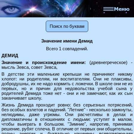
Поиск по буквам
Значение имени Демид
Всего 1 совпадений.
ДЕМИД
Значение и происхождение имени:
(древнегреческое) -
мысль Зевса, совет Зевса,
В детстве эти маленькие крепыши не причиняют никому
хлопот: ни родителям, ни воспитателям. Они не плаксивы,
добродушны, их не надо кормить с ложечки. В школе они не из
первых, но и причин для недовольства учебой сына у
родителей Демида тоже нет - они и не замечают, как их сын
заканчивает школу.
Жизнь Демида проходит ровно: без серьезных потрясений,
без особых взлетов и падений. "Летние" - несколько замкнуты,
нелюдимы, даже угрюмы. Они расчетливы в делах и
дипломатичны в отношениях с людьми: уступят в малом,
чтобы выиграть в большом. "Зимние", напротив, принимая
решение, рубят сплеча. В отличие от первых они общительны,
полны энергии и буквально начинены всевозможными