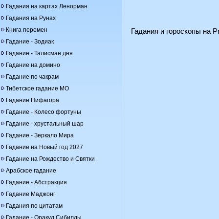
Гадания на картах Ленорман
Гадания на Рунах
Книга перемен
Гадания и гороскопы на Pr
Гадание - Зодиак
Гадание - Талисман дня
Гадание на домино
Гадание по чакрам
Тибетское гадание МО
Гадание Пифагора
Гадание - Колесо фортуны
Гадание - хрустальный шар
Гадание - Зеркало Мира
Гадание на Новый год 2027
Гадание на Рождество и Святки
Арабское гадание
Гадание - Абстракция
Гадание Маджонг
Гадания по цитатам
Гадание - Оракул Сибиллы