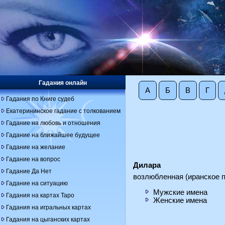
Гадания онлайн
А
Б
В
Г
Гадания по Книге судеб
Екатерининское гадание с толкованием
Гадание на любовь и отношения
Гадание на ближайшее будущее
Гадание на желание
Гадание на вопрос
Дилара
Гадание Да Нет
возлюбленная (иранское 
Гадание на ситуацию
Мужские имена
Гадания на картах Таро
Женские имена
Гадания на игральных картах
Гадания на цыганских картах