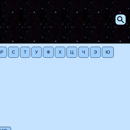
Р
С
Т
У
Ф
Х
Ц
Ч
Э
Ю