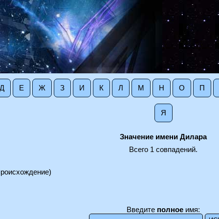
Д
Е
Ж
З
И
К
Л
М
Н
О
П
Я
Значение имени Дилара
Всего 1 совпадений.
происхождение)
Введите
полное
имя: