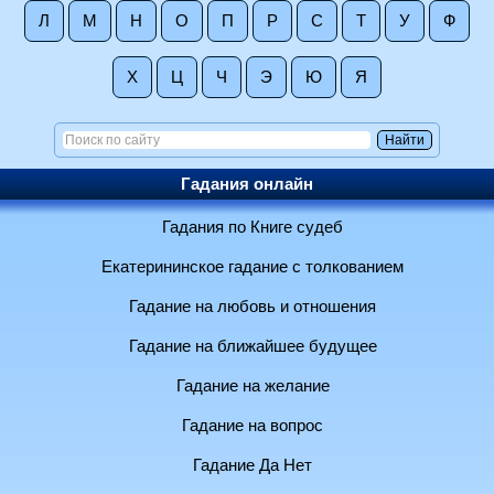
Л
М
Н
О
П
Р
С
Т
У
Ф
Х
Ц
Ч
Э
Ю
Я
Гадания онлайн
Гадания по Книге судеб
Екатерининское гадание с толкованием
Гадание на любовь и отношения
Гадание на ближайшее будущее
Гадание на желание
Гадание на вопрос
Гадание Да Нет