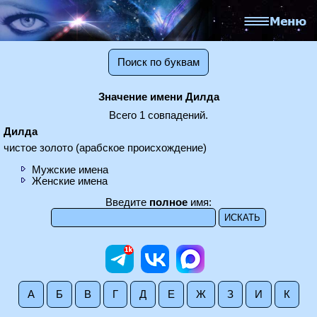
Поиск по буквам
Значение имени Дилда
Всего 1 совпадений.
Дилда
чистое золото (арабское происхождение)
Мужские имена
Женские имена
Введите
полное
имя:
А
Б
В
Г
Д
Е
Ж
З
И
К