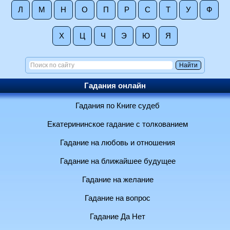
Л
М
Н
О
П
Р
С
Т
У
Ф
Х
Ц
Ч
Э
Ю
Я
Гадания онлайн
Гадания по Книге судеб
Екатерининское гадание с толкованием
Гадание на любовь и отношения
Гадание на ближайшее будущее
Гадание на желание
Гадание на вопрос
Гадание Да Нет