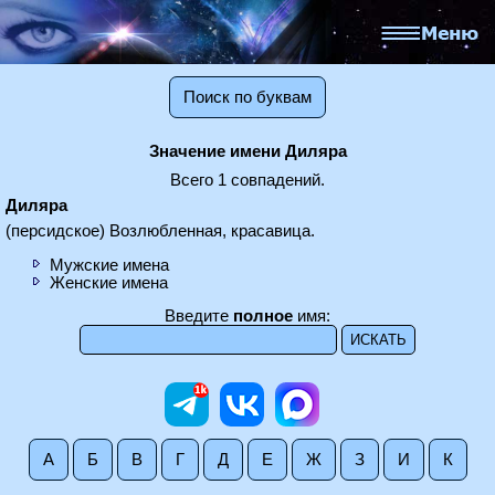
Поиск по буквам
Значение имени Диляра
Всего 1 совпадений.
Диляра
(персидское) Возлюбленная, красавица.
Мужские имена
Женские имена
Введите
полное
имя:
А
Б
В
Г
Д
Е
Ж
З
И
К