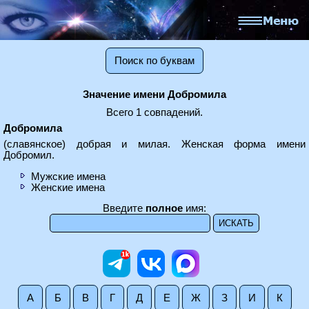
Поиск по буквам
Значение имени Добромила
Всего 1 совпадений.
Добромила
(славянское) добрая и милая. Женская форма имени
Добромил.
Мужские имена
Женские имена
Введите
полное
имя:
А
Б
В
Г
Д
Е
Ж
З
И
К