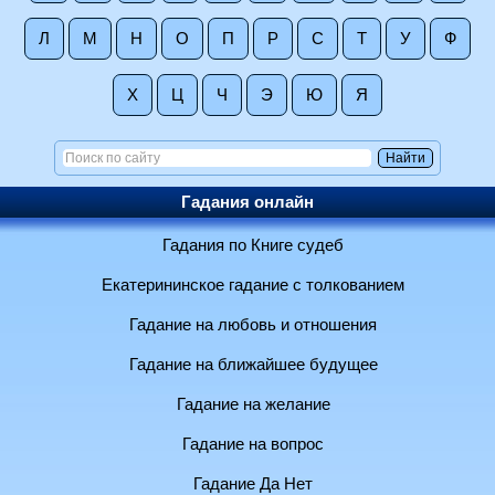
Л
М
Н
О
П
Р
С
Т
У
Ф
Х
Ц
Ч
Э
Ю
Я
Гадания онлайн
Гадания по Книге судеб
Екатерининское гадание с толкованием
Гадание на любовь и отношения
Гадание на ближайшее будущее
Гадание на желание
Гадание на вопрос
Гадание Да Нет