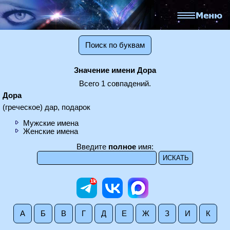
Поиск по буквам
Значение имени Дора
Всего 1 совпадений.
Дора
(греческое) дар, подарок
Мужские имена
Женские имена
Введите
полное
имя:
А
Б
В
Г
Д
Е
Ж
З
И
К