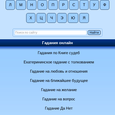
Л
М
Н
О
П
Р
С
Т
У
Ф
Х
Ц
Ч
Э
Ю
Я
Гадания онлайн
Гадания по Книге судеб
Екатерининское гадание с толкованием
Гадание на любовь и отношения
Гадание на ближайшее будущее
Гадание на желание
Гадание на вопрос
Гадание Да Нет