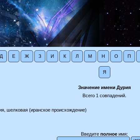
Д
Е
Ж
З
И
К
Л
М
Н
О
П
Я
Значение имени Дурия
Всего 1 совпадений.
ия, шелковая (иранское происхождение)
Введите
полное
имя: