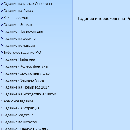
Гадания на картах Ленорман
Гадания на Рунах
Книга перемен
Гадания и гороскопы на Pr
Гадание - Зодиак
Гадание - Талисман дня
Гадание на домино
Гадание по чакрам
Тибетское гадание МО
Гадание Пифагора
Гадание - Колесо фортуны
Гадание - хрустальный шар
Гадание - Зеркало Мира
Гадание на Новый год 2027
Гадание на Рождество и Святки
Арабское гадание
Гадание - Абстракция
Гадание Маджонг
Гадания по цитатам
Гадание - Оракул Сибиллы