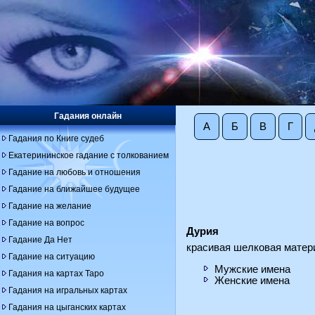
Гадания онлайн
А
Б
В
Г
Гадания по Книге судеб
Екатерининское гадание с толкованием
Гадание на любовь и отношения
Гадание на ближайшее будущее
Гадание на желание
Гадание на вопрос
Дурия
Гадание Да Нет
красивая шелковая матер
Гадание на ситуацию
Мужские имена
Гадания на картах Таро
Женские имена
Гадания на игральных картах
Гадания на цыганских картах