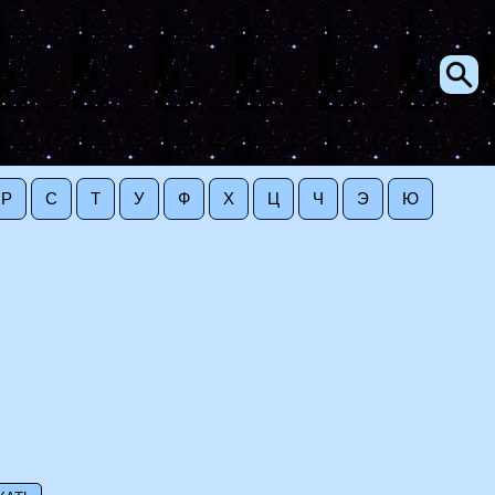
Р
С
Т
У
Ф
Х
Ц
Ч
Э
Ю