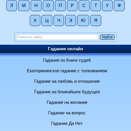
Л
М
Н
О
П
Р
С
Т
У
Ф
Х
Ц
Ч
Э
Ю
Я
Гадания онлайн
Гадания по Книге судеб
Екатерининское гадание с толкованием
Гадание на любовь и отношения
Гадание на ближайшее будущее
Гадание на желание
Гадание на вопрос
Гадание Да Нет