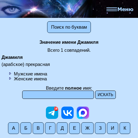
Поиск по буквам
Значение имени Джамиля
Всего 1 совпадений.
Джамиля
(арабское) прекрасная
Мужские имена
Женские имена
Введите
полное
имя:
А
Б
В
Г
Д
Е
Ж
З
И
К