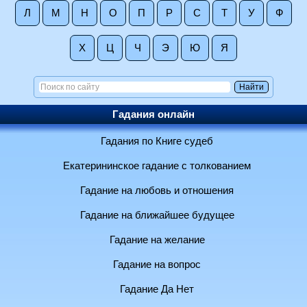
Л
М
Н
О
П
Р
С
Т
У
Ф
Х
Ц
Ч
Э
Ю
Я
Гадания онлайн
Гадания по Книге судеб
Екатерининское гадание с толкованием
Гадание на любовь и отношения
Гадание на ближайшее будущее
Гадание на желание
Гадание на вопрос
Гадание Да Нет