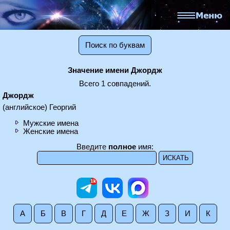
Поиск по буквам
Значение имени Джордж
Всего 1 совпадений.
Джордж
(английское) Георгий
Мужские имена
Женские имена
Введите
полное
имя:
А
Б
В
Г
Д
Е
Ж
З
И
К