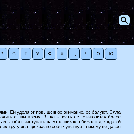
Р
С
Т
У
Ф
Х
Ц
Ч
Э
Ю
иями. Ей уделяют повышенное внимание, ее балуют. Элла
водить с ним время. В пять-шесть лет становится более
ад, любит выступать на утренниках, обижается, когда ей
 их кругу она прекрасно себя чувствует, никому не давая