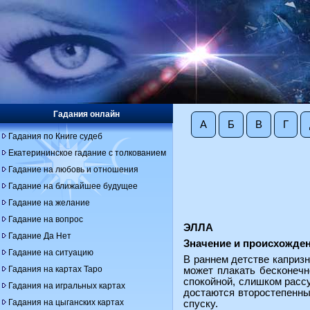
Гадания онлайн
А
Б
В
Г
Гадания по Книге судеб
Екатерининское гадание с толкованием
Гадание на любовь и отношения
Гадание на ближайшее будущее
Гадание на желание
Гадание на вопрос
ЭЛЛА
Гадание Да Нет
Значение и происхожден
Гадание на ситуацию
В раннем детстве каприз
Гадания на картах Таро
может плакать бесконечн
спокойной, слишком рассу
Гадания на игральных картах
достаются второстепенные
Гадания на цыганских картах
спуску.