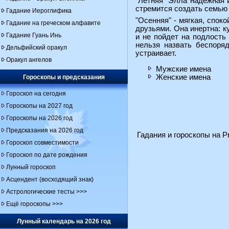
"Летняя" Элла надежная и
стремится создать семью 
Гадание Иероглифика
"Осенняя" - мягкая, спок
Гадание на греческом алфавите
друзьями. Она инертна: ку
Гадание Гуань Инь
и не пойдет на подлость
нельзя назвать беспоря
Дельфийский оракул
устраивает.
Оракул ангелов
Мужские имена
Женские имена
Гороскопы и предсказания
Гороскоп на сегодня
Гороскопы на 2027 год
Гороскопы на 2026 год
Предсказания на 2026 год
Гадания и гороскопы на Pr
Гороскоп совместимости
Гороскоп по дате рождения
Лунный гороскоп
Асцендент (восходящий знак)
Астрологические тесты >>>
Ещё гороскопы >>>
Лунный календарь на 2026 год