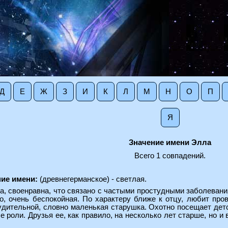
Д
Е
Ж
З
И
К
Л
М
Н
О
П
Я
Значение имени Элла
Всего 1 совпадений.
ие имени:
(древнегерманское) - светлая.
на, своенравна, что связано с частыми простудными заболеван
о, очень беспокойная. По характеру ближе к отцу, любит про
дительной, словно маленькая старушка. Охотно посещает детс
 роли. Друзья ее, как правило, на несколько лет старше, но и в