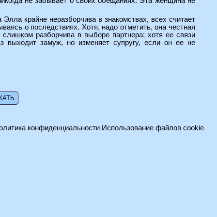
 никогда не забывает о своих обещаниях. Эта женщина не
а Элла крайне неразборчива в знакомствах, всех считает
мываясь о последствиях. Хотя, надо отметить, она честная
е слишком разборчива в выборе партнера; хотя ее связи
з выходит замуж, но изменяет супругу, если он ее не
олитика конфиденциальности
Использование файлов cookie