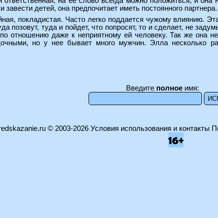
 ответственная, на ее слово всегда можно положиться, и она
и завести детей, она предпочитает иметь постоянного партнера.
ойная, покладистая. Часто легко поддается чужому влиянию. Эт
да позовут, туда и пойдет, что попросят, то и сделает, не заду
 по отношению даже к неприятному ей человеку. Так же она н
дочными, но у нее бывает много мужчин. Элла несколько ра
Введите
полное
имя:
edskazanie.ru
© 2003-2026
Условия использования и контакты
П