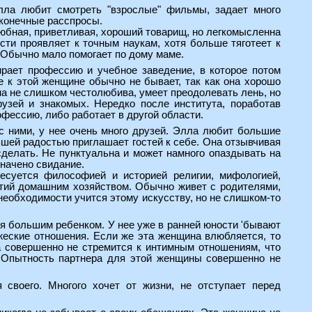
Элла любит смотреть "взрослые" фильмы, задает много
сконечные расспросы.
любная, приветливая, хороший товарищ, но легкомысленна
ти проявляет к точным наукам, хотя больше тяготеет к
 Обычно мало помогает по дому маме.
ирает профессию и учебное заведение, в которое потом
е к этой женщине обычно не бывает, так как она хорошо
на не слишком честолюбива, умеет преодолевать лень, но
узей и знакомых. Нередко после института, поработав
фессию, либо работает в другой области.
с ними, у нее очень много друзей. Элла любит большие
ьшей радостью приглашает гостей к себе. Она отзывчивая
 сделать. Не пунктуальна и может намного опаздывать на
значено свидание.
ресуется философией и историей религии, мифологией,
ятий домашним хозяйством. Обычно живет с родителями,
 необходимости учится этому искусству, но не слишком-то
ся большим ребенком. У нее уже в ранней юности 'бывают
жеские отношения. Если же эта женщина влюбляется, то
на совершенно не стремится к интимным отношениям, что
. Опытность партнера для этой женщины совершенно не
 своего. Многого хочет от жизни, не отступает перед