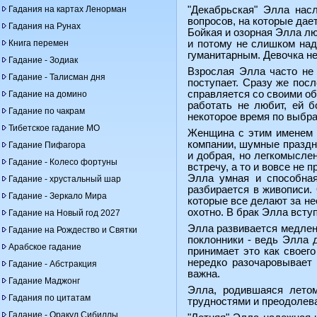
Гадания на картах Ленорман
"Декабрьская" Элла нас
вопросов, на которые дае
Гадания на Рунах
Бойкая и озорная Элла лю
Книга перемен
и потому не слишком над
гуманитарным. Девочка н
Гадание - Зодиак
Взрослая Элла часто не 
Гадание - Талисман дня
поступает. Сразу же пос
справляется со своими об
Гадание на домино
работать не любит, ей б
Гадание по чакрам
некоторое время по выбра
Тибетское гадание МО
Женщина с этим именем о
компании, шумные праздне
Гадание Пифагора
и добрая, но легкомыслен
Гадание - Колесо фортуны
встречу, а то и вовсе не 
Элла умная и способная
Гадание - хрустальный шар
разбирается в живописи.
Гадание - Зеркало Мира
которые все делают за не
охотно. В брак Элла всту
Гадание на Новый год 2027
Элла развивается медленн
Гадание на Рождество и Святки
поклонники - ведь Элла 
Арабское гадание
принимает это как своег
нередко разочаровывает 
Гадание - Абстракция
важна.
Гадание Маджонг
Элла, родившаяся летом
Гадания по цитатам
трудностями и преодолева
Гадание - Оракул Сибиллы