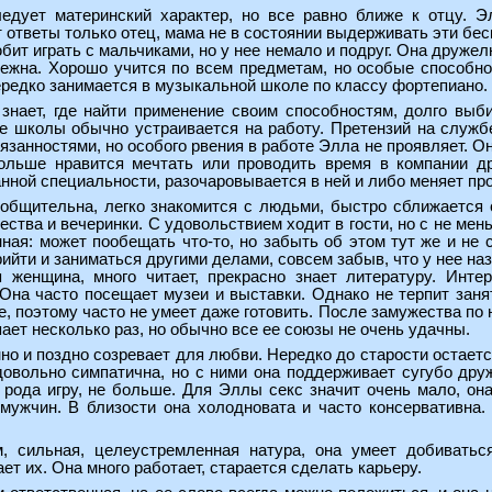
ледует материнский характер, но все равно ближе к отцу. 
т ответы только отец, мама не в состоянии выдерживать эти бе
бит играть с мальчиками, но у нее немало и подруг. Она друже
ежна. Хорошо учится по всем предметам, но особые способнос
ередко занимается в музыкальной школе по классу фортепиано.
знает, где найти применение своим способностям, долго выб
ле школы обычно устраивается на работу. Претензий на служб
язанностями, но особого рвения в работе Элла не проявляет. О
ольше нравится мечтать или проводить время в компании др
нной специальности, разочаровывается в ней и либо меняет про
бщительна, легко знакомится с людьми, быстро сближается 
ства и вечеринки. С удовольствием ходит в гости, но с не мен
ная: может пообещать что-то, но забыть об этом тут же и не
прийти и заниматься другими делами, совсем забыв, что у нее на
 женщина, много читает, прекрасно знает литературу. Инте
 Она часто посещает музеи и выставки. Однако не терпит зан
е, поэтому часто не умеет даже готовить. После замужества по
пает несколько раз, но обычно все ее союзы не очень удачны.
о и поздно созревает для любви. Нередко до старости остает
довольно симпатична, но с ними она поддерживает сугубо дру
о рода игру, не больше. Для Эллы секс значит очень мало, о
мужчин. В близости она холодновата и часто консервативна
, сильная, целеустремленная натура, она умеет добиваться
ет их. Она много работает, старается сделать карьеру.