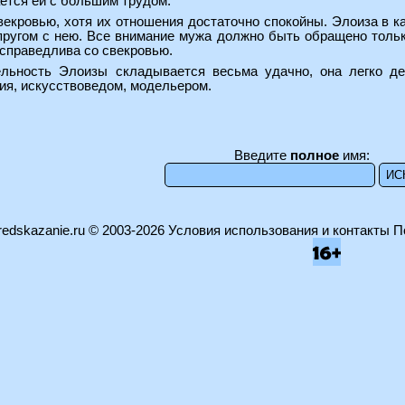
ется ей с большим трудом.
екровью, хотя их отношения достаточно спокойны. Элоиза в ка
ругом с нею. Все внимание мужа должно быть обращено только
есправедлива со свекровью.
льность Элоизы складывается весьма удачно, она легко дел
ия, искусствоведом, модельером.
Введите
полное
имя:
edskazanie.ru
© 2003-2026
Условия использования и контакты
П