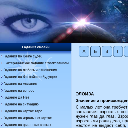
Гадания онлайн
А
Б
В
Г
Гадания по Книге судеб
Екатерининское гадание с толкованием
Гадание на любовь и отношения
Гадание на ближайшее будущее
Гадание на желание
Гадание на вопрос
ЭЛОИЗА
Гадание Да Нет
Значение и происхожден
Гадание на ситуацию
С малых лет она требует 
Гадания на картах Таро
заставляет взрослых пос
нужен глаз да глаз. Взр
Гадания на игральных картах
взрослыми ради дела, пр
Гадания на цыганских картах
жестом не выдаст себя, 