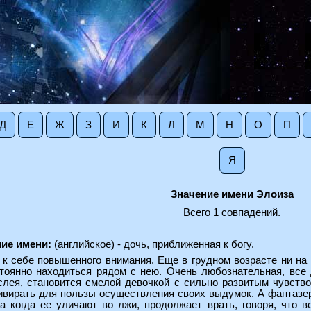
Д
Е
Ж
З
И
К
Л
М
Н
О
П
Я
Значение имени Элоиза
Всего 1 совпадений.
ие имени:
(английское) - дочь, приближенная к богу.
к себе повышенного внимания. Еще в грудном возрасте ни на 
тоянно находиться рядом с нею. Очень любознательная, все д
ослея, становится смелой девочкой с сильно развитым чувств
ивирать для пользы осуществления своих выдумок. А фантазер
а когда ее уличают во лжи, продолжает врать, говоря, что в