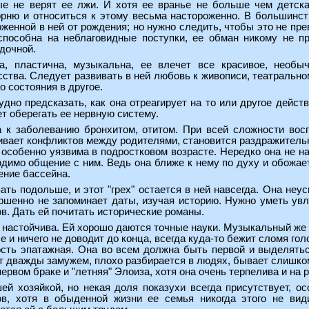
ые не верят ее лжи. И хотя ее вранье не больше чем детск
орню и относиться к этому весьма настороженно. В большинс
женной в ней от рождения; но нужно следить, чтобы это не пре
пособна на неблаговидные поступки, ее обман никому не пр
дочной.
а, пластична, музыкальна, ее влечет все красивое, необыч
ства. Следует развивать в ней любовь к живописи, театральном
о состояния в другое.
дно предсказать, как она отреагирует на то или другое дейс
т оберегать ее нервную систему.
 к заболеванию бронхитом, отитом. При всей сложности вос
живает конфликтов между родителями, становится раздражитель
особенно уязвима в подростковом возрасте. Нередко она не на
одимо общение с ним. Ведь она ближе к нему по духу и обожае
ение бассейна.
ть подольше, и этот "грех" остается в ней навсегда. Она неус
ершенно не запоминает даты, изучая историю. Нужно уметь ув
в. Дать ей почитать исторические романы.
 настойчива. Ей хорошо даются точные науки. Музыкальный же
се и ничего не доводит до конца, всегда куда-то бежит сломя го
ость эпатажная. Она во всем должна быть первой и выделятьс
ет дважды замужем, плохо разбирается в людях, бывает слишк
ервом браке и "летняя" Элоиза, хотя она очень терпелива и на 
ей хозяйкой, но некая доля показухи всегда присутствует, о
ов, хотя в обыденной жизни ее семья никогда этого не вид