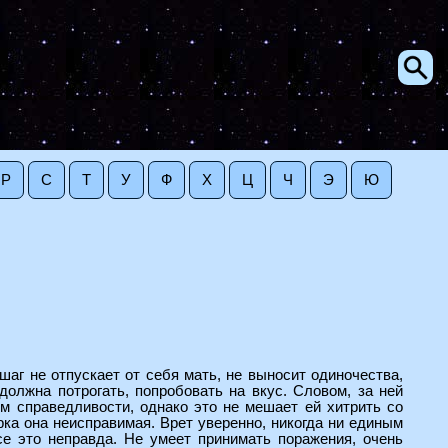
Р
С
Т
У
Ф
Х
Ц
Ч
Э
Ю
шаг не отпускает от себя мать, не выносит одиночества,
олжна потрогать, попробовать на вкус. Словом, за ней
ом справедливости, однако это не мешает ей хитрить со
ка она неисправимая. Врет уверенно, никогда ни единым
се это неправда. Не умеет принимать поражения, очень