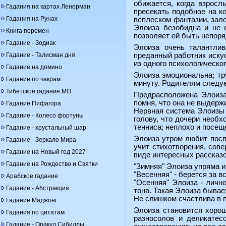
обижается, когда взросл
Гадания на картах Ленорман
пресекать подобное на к
Гадания на Рунах
всплеском фантазии, зало
Элоиза безобидна и не с
Книга перемен
позволяет ей быть непоря
Гадание - Зодиак
Элоиза очень талантлив
Гадание - Талисман дня
преданный работник искус
из одного психологическог
Гадание на домино
Элоиза эмоциональна; тру
Гадание по чакрам
минуту. Родителям следуе
Тибетское гадание МО
Предрасположена Элоиза
помня, что она не выдер
Гадание Пифагора
Нервная система Элоизы 
Гадание - Колесо фортуны
голову, что дочери необх
тенниса; неплохо и посещ
Гадание - хрустальный шар
Элоиза утром любит поспа
Гадание - Зеркало Мира
учит стихотворения, сов
Гадание на Новый год 2027
виде интересных рассказо
Гадание на Рождество и Святки
"Зимняя" Элоиза упряма и
"Весенняя" - берется за в
Арабское гадание
"Осенняя" Элоиза - личн
Гадание - Абстракция
тона. Такая Элоиза быва
Не слишком счастлива в п
Гадание Маджонг
Элоиза становится хорош
Гадания по цитатам
разносолов и деликатес
Гадание - Оракул Сибиллы