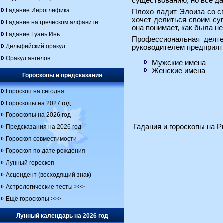
существованию, но все да
Гадание Иероглифика
Плохо ладит Элоиза со св
хочет делиться своим суп
Гадание на греческом алфавите
она понимает, как была н
Гадание Гуань Инь
Профессиональная деяте
Дельфийский оракул
руководителем предприят
Оракул ангелов
Мужские имена
Женские имена
Гороскопы и предсказания
Гороскоп на сегодня
Гороскопы на 2027 год
Гороскопы на 2026 год
Гадания и гороскопы на Pr
Предсказания на 2026 год
Гороскоп совместимости
Гороскоп по дате рождения
Лунный гороскоп
Асцендент (восходящий знак)
Астрологические тесты >>>
Ещё гороскопы >>>
Лунный календарь на 2026 год