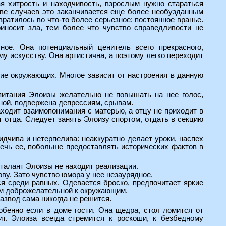
ая хитрость и находчивость, взрослым нужно стараться
тве случаев это заканчивается еще более необузданным
вратилось во что-то более серьезное: постоянное вранье.
иносит зла, тем более что чувство справедливости не
ное. Она потенциальный ценитель всего прекрасного,
у искусству. Она артистична, а поэтому легко переходит
твие окружающих. Многое зависит от настроения в данную
питания Элоизы желательно не повышать на нее голос,
ной, подвержена депрессиям, срывам.
ходит взаимопонимания с матерью, а отцу не приходит в
т отца. Следует занять Элоизу спортом, отдать в секцию
идчива и нетерпелива: неаккуратно делает уроки, наспех
лечь ее, побольше предоставлять исторических фактов в
 талант Элоизы не находит реализации.
лову. Зато чувство юмора у нее незаурядное.
я среди равных. Одевается броско, предпочитает яркие
ом доброжелательной к окружающим.
развод сама никогда не решится.
собенно если в доме гости. Она щедра, стол ломится от
ит. Элоиза всегда стремится к роскоши, к безбедному