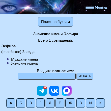
Поиск по буквам
Значение имени Эсфира
Всего 1 совпадений.
Эсфира
(еврейское) Звезда
Мужские имена
Женские имена
Введите
полное
имя:
А
Б
В
Г
Д
Е
Ж
З
И
К