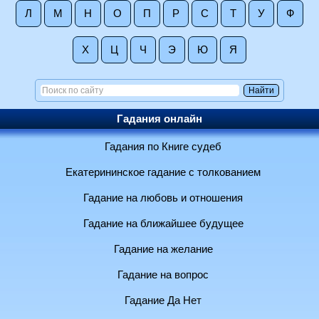
Л
М
Н
О
П
Р
С
Т
У
Ф
Х
Ц
Ч
Э
Ю
Я
Гадания онлайн
Гадания по Книге судеб
Екатерининское гадание с толкованием
Гадание на любовь и отношения
Гадание на ближайшее будущее
Гадание на желание
Гадание на вопрос
Гадание Да Нет