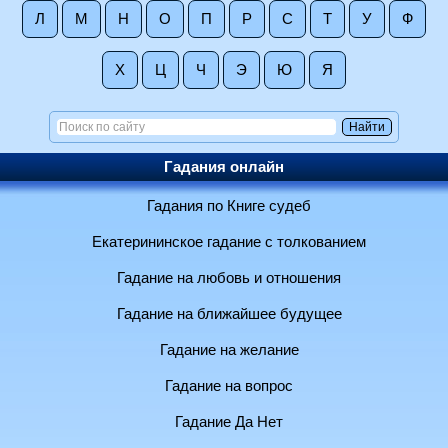
Л
М
Н
О
П
Р
С
Т
У
Ф
Х
Ц
Ч
Э
Ю
Я
Гадания онлайн
Гадания по Книге судеб
Екатерининское гадание с толкованием
Гадание на любовь и отношения
Гадание на ближайшее будущее
Гадание на желание
Гадание на вопрос
Гадание Да Нет