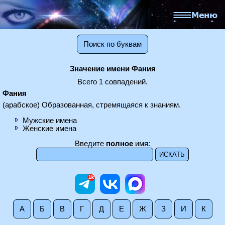
Поиск по буквам
Значение имени Фания
Всего 1 совпадений.
Фания
(арабское) Образованная, стремящаяся к знаниям.
Мужские имена
Женские имена
Введите
полное
имя:
А
Б
В
Г
Д
Е
Ж
З
И
К