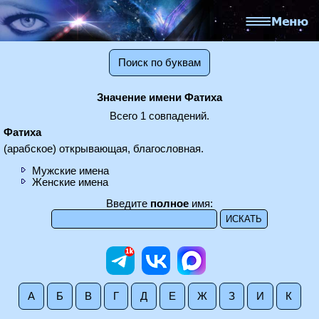
Поиск по буквам
Значение имени Фатиха
Всего 1 совпадений.
Фатиха
(арабское) открывающая, благословная.
Мужские имена
Женские имена
Введите
полное
имя:
А
Б
В
Г
Д
Е
Ж
З
И
К