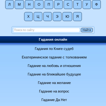
Л
М
Н
О
П
Р
С
Т
У
Ф
Х
Ц
Ч
Э
Ю
Я
Гадания онлайн
Гадания по Книге судеб
Екатерининское гадание с толкованием
Гадание на любовь и отношения
Гадание на ближайшее будущее
Гадание на желание
Гадание на вопрос
Гадание Да Нет