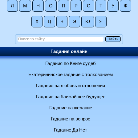
Л
М
Н
О
П
Р
С
Т
У
Ф
Х
Ц
Ч
Э
Ю
Я
Гадания онлайн
Гадания по Книге судеб
Екатерининское гадание с толкованием
Гадание на любовь и отношения
Гадание на ближайшее будущее
Гадание на желание
Гадание на вопрос
Гадание Да Нет