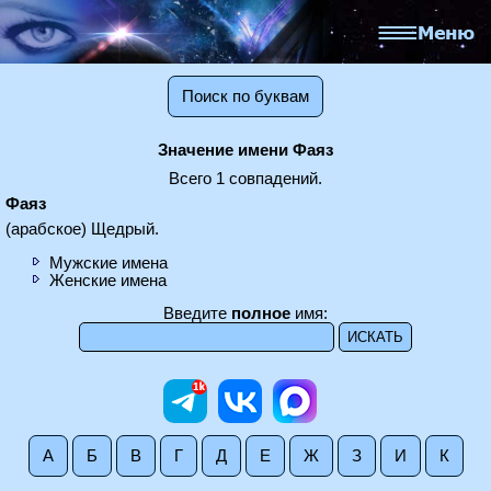
Поиск по буквам
Значение имени Фаяз
Всего 1 совпадений.
Фаяз
(арабское) Щедрый.
Мужские имена
Женские имена
Введите
полное
имя:
А
Б
В
Г
Д
Е
Ж
З
И
К