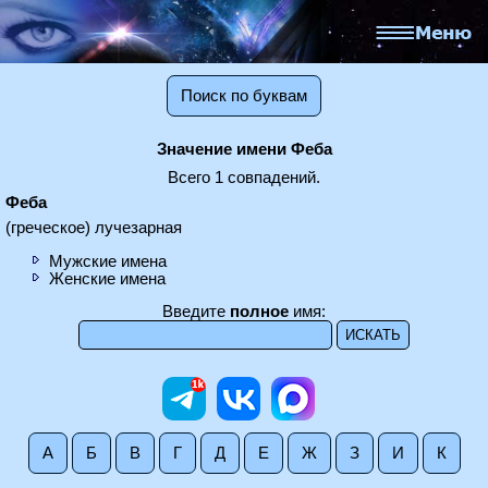
Поиск по буквам
Значение имени Феба
Всего 1 совпадений.
Феба
(греческое) лучезарная
Мужские имена
Женские имена
Введите
полное
имя:
А
Б
В
Г
Д
Е
Ж
З
И
К