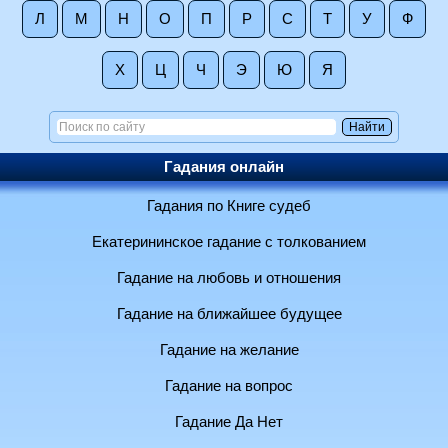
Л
М
Н
О
П
Р
С
Т
У
Ф
Х
Ц
Ч
Э
Ю
Я
Гадания онлайн
Гадания по Книге судеб
Екатерининское гадание с толкованием
Гадание на любовь и отношения
Гадание на ближайшее будущее
Гадание на желание
Гадание на вопрос
Гадание Да Нет