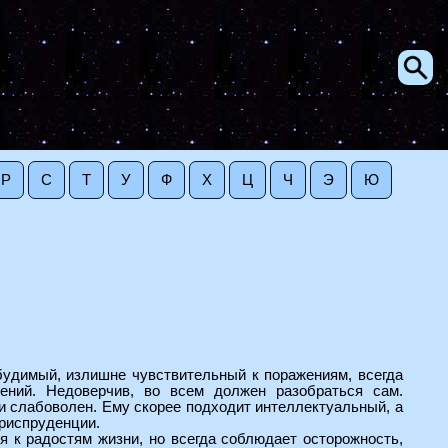
Р
С
Т
У
Ф
Х
Ц
Ч
Э
Ю
будимый, излишне чувствительный к поражениям, всегда
ений. Недоверчив, во всем должен разобраться сам.
и слабоволен. Ему скорее подходит интеллектуальный, а
юриспруденции.
я к радостям жизни, но всегда соблюдает осторожность,