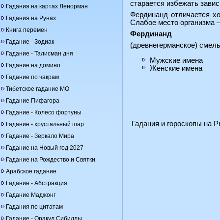
старается избежать завис
Гадания на картах Ленорман
Фердинанд отличается хо
Гадания на Рунах
Слабое место организма —
Книга перемен
Фердинанд
Гадание - Зодиак
(древнегерманское) смелы
Гадание - Талисман дня
Мужские имена
Гадание на домино
Женские имена
Гадание по чакрам
Тибетское гадание МО
Гадание Пифагора
Гадание - Колесо фортуны
Гадания и гороскопы на Pr
Гадание - хрустальный шар
Гадание - Зеркало Мира
Гадание на Новый год 2027
Гадание на Рождество и Святки
Арабское гадание
Гадание - Абстракция
Гадание Маджонг
Гадания по цитатам
Гадание - Оракул Сибиллы