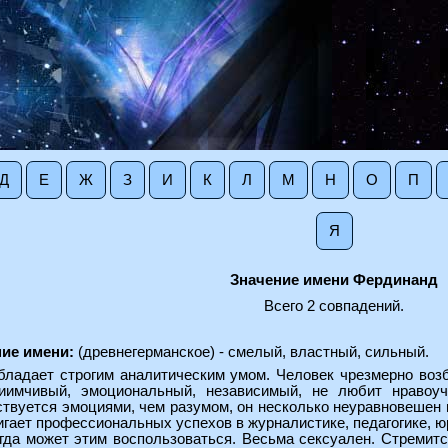
Д
Е
Ж
З
И
К
Л
М
Н
О
П
Я
Значение имени Фердинанд
Всего 2 совпадений.
ие имени:
(древнегерманское) - смелый, властный, сильный.
бладает строгим аналитическим умом. Человек чрезмерно воз
иимчивый, эмоциональный, независимый, не любит нравоуч
твуется эмоциями, чем разумом, он несколько неуравновешен 
игает профессиональных успехов в журналистике, педагогике, 
егда может этим воспользоваться. Весьма сексуален. Стремитс