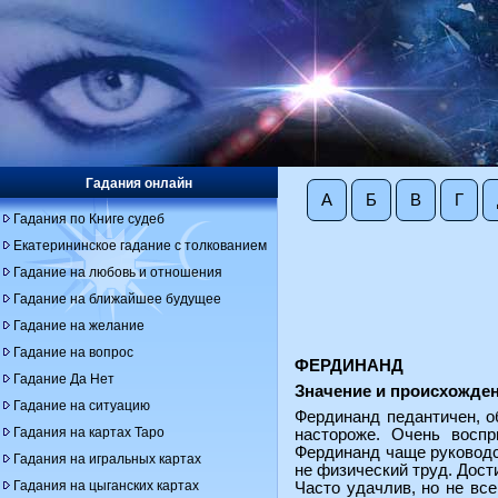
Гадания онлайн
А
Б
В
Г
Гадания по Книге судеб
Екатерининское гадание с толкованием
Гадание на любовь и отношения
Гадание на ближайшее будущее
Гадание на желание
Гадание на вопрос
ФЕРДИНАНД
Гадание Да Нет
Значение и происхожден
Гадание на ситуацию
Фердинанд педантичен, о
Гадания на картах Таро
настороже. Очень воспр
Фердинанд чаще руководс
Гадания на игральных картах
не физический труд. Дост
Гадания на цыганских картах
Часто удачлив, но не вс