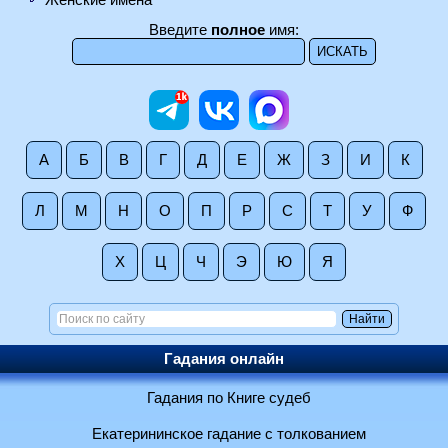
Введите
полное
имя:
А
Б
В
Г
Д
Е
Ж
З
И
К
Л
М
Н
О
П
Р
С
Т
У
Ф
Х
Ц
Ч
Э
Ю
Я
Гадания онлайн
Гадания по Книге судеб
Екатерининское гадание с толкованием