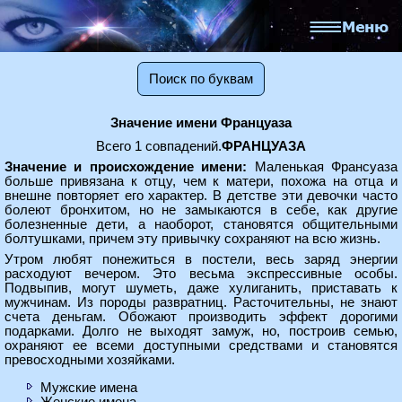
Поиск по буквам
Значение имени Француаза
Всего 1 совпадений.
ФРАНЦУАЗА
Значение и происхождение имени:
Маленькая Франсуаза
больше привязана к отцу, чем к матери, похожа на отца и
внешне повторяет его характер. В детстве эти девочки часто
болеют бронхитом, но не замыкаются в себе, как другие
болезненные дети, а наоборот, становятся общительными
болтушками, причем эту привычку сохраняют на всю жизнь.
Утром любят понежиться в постели, весь заряд энергии
расходуют вечером. Это весьма экспрессивные особы.
Подвыпив, могут шуметь, даже хулиганить, приставать к
мужчинам. Из породы развратниц. Расточительны, не знают
счета деньгам. Обожают производить эффект дорогими
подарками. Долго не выходят замуж, но, построив семью,
охраняют ее всеми доступными средствами и становятся
превосходными хозяйками.
Мужские имена
Женские имена