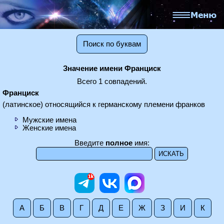
Поиск по буквам
Значение имени Франциск
Всего 1 совпадений.
Франциск
(латинское) относящийся к германскому племени франков
Мужские имена
Женские имена
Введите
полное
имя:
А
Б
В
Г
Д
Е
Ж
З
И
К