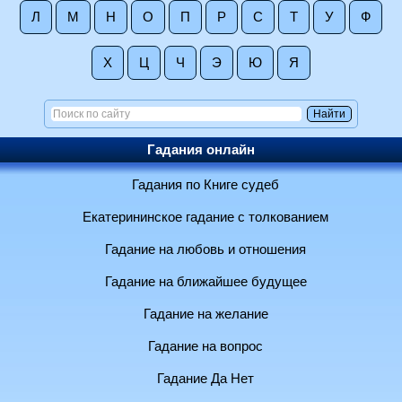
Л
М
Н
О
П
Р
С
Т
У
Ф
Х
Ц
Ч
Э
Ю
Я
Гадания онлайн
Гадания по Книге судеб
Екатерининское гадание с толкованием
Гадание на любовь и отношения
Гадание на ближайшее будущее
Гадание на желание
Гадание на вопрос
Гадание Да Нет