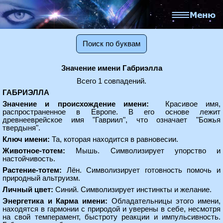
Поиск по буквам
Значение имени Габриэлла
Всего 1 совпадений.
ГАБРИЭЛЛА
Значение и происхождение имени:
Красивое имя,
распространенное в Европе. В его основе лежит
древнееврейское имя "Гавриил", что означает "Божья
твердыня".
Ключ имени:
Та, которая находится в равновесии.
Животное-тотем:
Мышь. Символизирует упорство и
настойчивость.
Растение-тотем:
Лён. Символизирует готовность помочь и
природный альтруизм.
Личный цвет:
Синий. Символизирует инстинкты и желание.
Энергетика и Карма имени:
Обладательницы этого имени,
находятся в гармонии с природой и уверены в себе, несмотря
на свой темперамент, быстроту реакции и импульсивность.