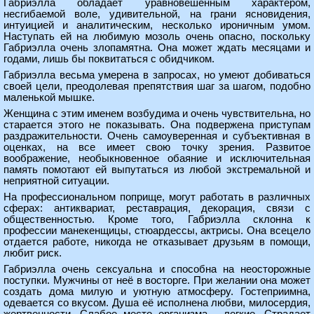
Габриэлла обладает уравновешенным характером,
несгибаемой воле, удивительной, на грани ясновидения,
интуицией и аналитическим, несколько ироничным умом.
Наступать ей на любимую мозоль очень опасно, поскольку
Габриэлла очень злопамятна. Она может ждать месяцами и
годами, лишь бы поквитаться с обидчиком.
Габриэлла весьма умерена в запросах, но умеют добиваться
своей цели, преодолевая препятствия шаг за шагом, подобно
маленькой мышке.
Женщина с этим именем возбудима и очень чувствительна, но
старается этого не показывать. Она подвержена приступам
раздражительности. Очень самоуверенная и субъективная в
оценках, на все имеет свою точку зрения. Развитое
воображение, необыкновенное обаяние и исключительная
память помотают ей выпутаться из любой экстремальной и
неприятной ситуации.
На профессиональном поприще, могут работать в различных
сферах: антиквариат, реставрация, декорация, связи с
общественностью. Кроме того, Габриэлла склонна к
профессии манекенщицы, стюардессы, актрисы. Она всецело
отдается работе, никогда не отказывает друзьям в помощи,
любит риск.
Габриэлла очень сексуальна и способна на неосторожные
поступки. Мужчины от неё в восторге. При желании она может
создать дома милую и уютную атмосферу. Гостеприимна,
одевается со вкусом. Душа её исполнена любви, милосердия,