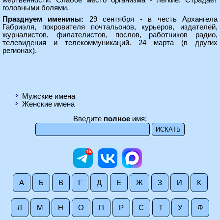
жертвенности. Слабое место организма - легкие. Страдает
головными болями.
Празднуем именины:
29 сентября - в честь Архангела
Габриэля, покровителя почтальонов, курьеров, издателей,
журналистов, филателистов, послов, работников радио,
телевидения и телекоммуникаций. 24 марта (в других
регионах).
Мужские имена
Женские имена
Введите
полное
имя:
А
Б
В
Г
Д
Е
Ж
З
И
К
Л
М
Н
О
П
Р
С
Т
У
Ф