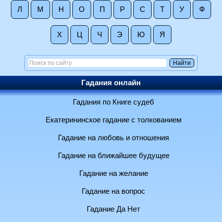
Л
М
Н
О
П
Р
С
Т
У
Ф
Х
Ц
Ч
Э
Ю
Я
Гадания онлайн
Гадания по Книге судеб
Екатерининское гадание с толкованием
Гадание на любовь и отношения
Гадание на ближайшее будущее
Гадание на желание
Гадание на вопрос
Гадание Да Нет