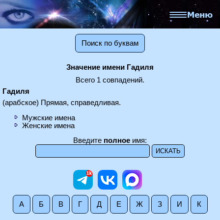
Поиск по буквам
Значение имени Гадиля
Всего 1 совпадений.
Гадиля
(арабское) Прямая, справедливая.
Мужские имена
Женские имена
Введите
полное
имя:
А
Б
В
Г
Д
Е
Ж
З
И
К