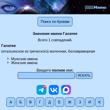
Поиск по буквам
Значение имени Галатея
Всего 1 совпадений.
Галатея
(итальянское из греческого) молочная, беломраморная
Мужские имена
Женские имена
Введите
полное
имя:
А
Б
В
Г
Д
Е
Ж
З
И
К