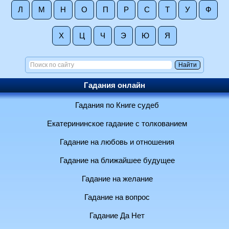
Л
М
Н
О
П
Р
С
Т
У
Ф
Х
Ц
Ч
Э
Ю
Я
Гадания онлайн
Гадания по Книге судеб
Екатерининское гадание с толкованием
Гадание на любовь и отношения
Гадание на ближайшее будущее
Гадание на желание
Гадание на вопрос
Гадание Да Нет