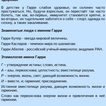
В детстве у Гарри слабое здоровье, он склонен часто
простужаться. Но, будучи взрослым, он перестаёт так часто
болеть, так как, во-первых, иммунитет становится крепче, а
во-вторых, он тщательнее заботится о себе – спорт, одежда по
сезону, а также закаливание.
Знаменитые люди с именем Гарри
Гарри Купер - звезда мировой величины.
Гарри Каспаров - чемпион мира по шахматам.
Гарри Абелев - российский учёный-иммунолог, академик РАН.
Этимология имени Гарри
Г
– утверждение истины; слово, истина.
А
– азы, первооснова; целостность; вместилище разума.
Р
– энергия, жизнь, свет; дающий возможность жизни.
И
– вместе, и; гармония; присоединение.
Истинное вместилище разума, дающее возможность жизни и
гармонию.
Слово как первооснова энергии жизни и привлечения в неё
гармонии.