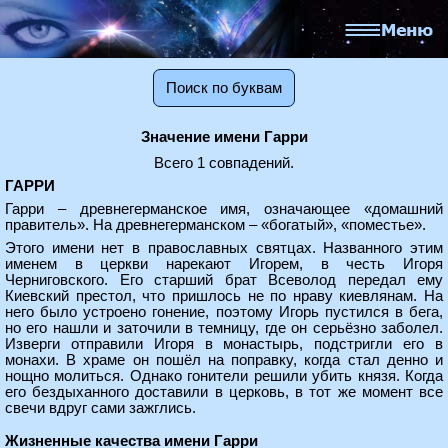
Поиск по буквам
Значение имени Гарри
Всего 1 совпадений.
ГАРРИ
Гарри – древнегерманское имя, означающее «домашний
правитель». На древнегерманском – «богатый», «поместье».
Этого имени нет в православных святцах. Названного этим
именем в церкви нарекают Игорем, в честь Игоря
Черниговского. Его старший брат Всеволод передал ему
Киевский престол, что пришлось не по нраву киевлянам. На
него было устроено гонение, поэтому Игорь пустился в бега,
но его нашли и заточили в темницу, где он серьёзно заболел.
Изверги отправили Игоря в монастырь, подстригли его в
монахи. В храме он пошёл на поправку, когда стал денно и
нощно молиться. Однако гонители решили убить князя. Когда
его бездыханного доставили в церковь, в тот же момент все
свечи вдруг сами зажглись.
Жизненные качества имени Гарри