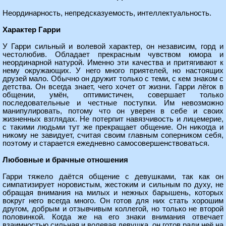
Неординарность, непредсказуемость, интеллектуальность.
Характер Гарри
У Гарри сильный и волевой характер, он независим, горд и
честолюбив. Обладает прекрасным чувством юмора и
неординарной натурой. Именно эти качества и притягивают к
нему окружающих. У него много приятелей, но настоящих
друзей мало. Обычно он дружит только с теми, с кем знаком с
детства. Он всегда знает, чего хочет от жизни. Гарри лёгок в
общении, умён, оптимистичен, совершает только
последовательные и честные поступки. Им невозможно
манипулировать, потому что он уверен в себе и своих
жизненных взглядах. Не потерпит навязчивость и лицемерие,
с такими людьми тут же прекращает общение. Он никогда и
никому не завидует, считая своим главным соперником себя,
поэтому и старается ежедневно самосовершенствоваться.
Любовные и брачные отношения
Гарри тяжело даётся общение с девушками, так как он
симпатизирует норовистым, жестоким и сильным по духу, не
обращая внимания на милых и нежных барышень, которых
вокруг него всегда много. Он готов для них стать хорошим
другом, добрым и отзывчивым коллегой, но только не второй
половинкой. Когда же на его знаки внимания отвечает
взаимностью сильная и волевая девушка, он готов ради неё на