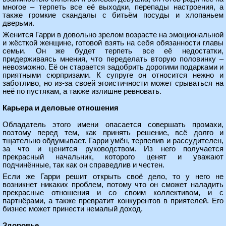
многое – терпеть все её выходки, перепады настроения, а
также громкие скандалы с битьём посуды и хлопаньем
дверьми.
Женится Гарри в довольно зрелом возрасте на эмоциональной
и жёсткой женщине, готовой взять на себя обязанности главы
семьи. Он же будет терпеть все её недостатки,
придерживаясь мнения, что переделать вторую половинку –
невозможно. Её он старается задобрить дорогими подарками и
приятными сюрпризами. К супруге он относится нежно и
заботливо, но из-за своей эгоистичности может срываться на
неё по пустякам, а также излишне ревновать.
Карьера и деловые отношения
Обладатель этого имени опасается совершать промахи,
поэтому перед тем, как принять решение, всё долго и
тщательно обдумывает. Гарри умён, терпелив и рассудителен,
за что и ценится руководством. Из него получается
прекрасный начальник, которого ценят и уважают
подчинённые, так как он справедлив и честен.
Если же Гарри решит открыть своё дело, то у него не
возникнет никаких проблем, потому что он сможет наладить
прекрасные отношения и со своим коллективом, и с
партнёрами, а также превратит конкурентов в приятелей. Его
бизнес может принести немалый доход.
Здоровье