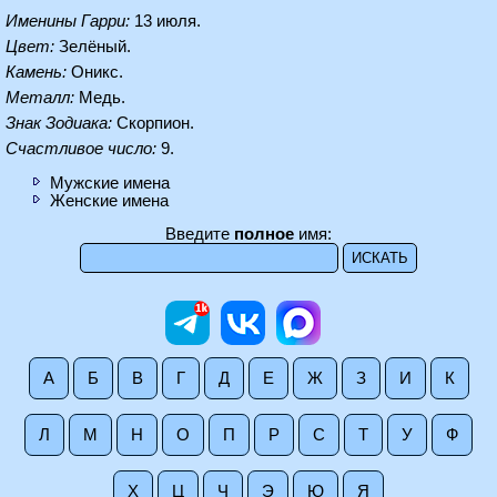
Именины Гарри:
13 июля.
Цвет:
Зелёный.
Камень:
Оникс.
Металл:
Медь.
Знак Зодиака:
Скорпион.
Счастливое число:
9.
Мужские имена
Женские имена
Введите
полное
имя:
А
Б
В
Г
Д
Е
Ж
З
И
К
Л
М
Н
О
П
Р
С
Т
У
Ф
Х
Ц
Ч
Э
Ю
Я