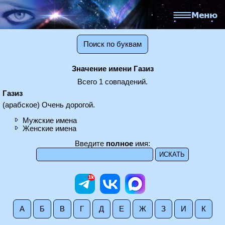
Поиск по буквам
Значение имени Газиз
Всего 1 совпадений.
Газиз
(арабское) Очень дорогой.
Мужские имена
Женские имена
Введите
полное
имя:
А
Б
В
Г
Д
Е
Ж
З
И
К