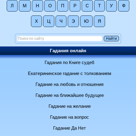
Л
М
Н
О
П
Р
С
Т
У
Ф
Х
Ц
Ч
Э
Ю
Я
Гадания онлайн
Гадания по Книге судеб
Екатерининское гадание с толкованием
Гадание на любовь и отношения
Гадание на ближайшее будущее
Гадание на желание
Гадание на вопрос
Гадание Да Нет