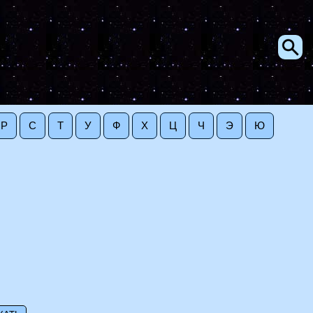
Р
С
Т
У
Ф
Х
Ц
Ч
Э
Ю