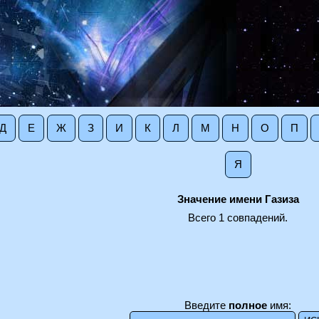
Д
Е
Ж
З
И
К
Л
М
Н
О
П
Я
Значение имени Газиза
Всего 1 совпадений.
.
Введите
полное
имя: