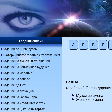
Гадания онлайн
А
Б
В
Г
Гадания по Книге судеб
Екатерининское гадание с толкованием
Гадание на любовь и отношения
Гадание на ближайшее будущее
Гадание на желание
Гадание на вопрос
Газиза
Гадание Да Нет
(арабское) Очень дорогая
Гадание на ситуацию
Мужские имена
Гадания на картах Таро
Женские имена
Гадания на игральных картах
Гадания на цыганских картах