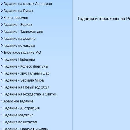
Гадания на картах Ленорман
Гадания на Рунах
Книга перемен
Гадания и гороскопы на Pr
Гадание - Зодиак
Гадание - Талисман дня
Гадание на домино
Гадание по чакрам
Тибетское гадание МО
Гадание Пифагора
Гадание - Колесо фортуны
Гадание - хрустальный шар
Гадание - Зеркало Мира
Гадание на Новый год 2027
Гадание на Рождество и Святки
Арабское гадание
Гадание - Абстракция
Гадание Маджонг
Гадания по цитатам
Гадание - Оракул Сибиллы