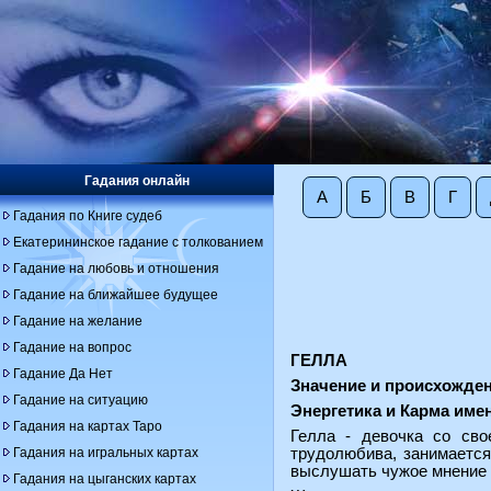
Гадания онлайн
А
Б
В
Г
Гадания по Книге судеб
Екатерининское гадание с толкованием
Гадание на любовь и отношения
Гадание на ближайшее будущее
Гадание на желание
Гадание на вопрос
ГЕЛЛА
Гадание Да Нет
Значение и происхожден
Гадание на ситуацию
Энергетика и Карма име
Гадания на картах Таро
Гелла - девочка со сво
Гадания на игральных картах
трудолюбива, занимается
выслушать чужое мнение 
Гадания на цыганских картах