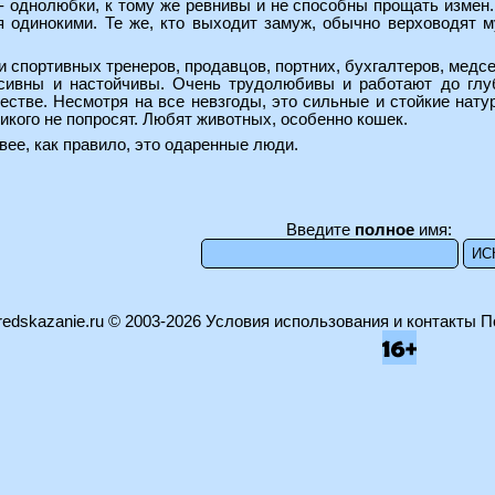
 однолюбки, к тому же ревнивы и не способны прощать измен.
я одинокими. Те же, кто выходит замуж, обычно верховодят 
спортивных тренеров, продавцов, портних, бухгалтеров, медсес
сивны и настойчивы. Очень трудолюбивы и работают до глуб
естве. Несмотря на все невзгоды, это сильные и стойкие нат
никого не попросят. Любят животных, особенно кошек.
ивее, как правило, это одаренные люди.
Введите
полное
имя:
edskazanie.ru
© 2003-2026
Условия использования и контакты
П