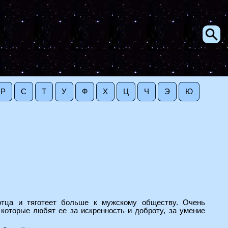
Р
С
Т
У
Ф
Х
Ц
Ч
Э
Ю
отца и тяготеет больше к мужскому обществу. Очень
 которые любят ее за искренность и доброту, за умение