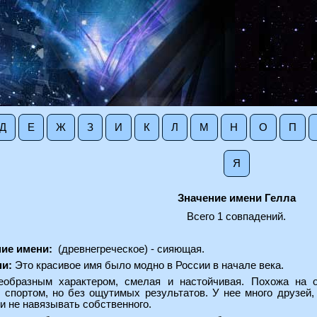
Д
Е
Ж
З
И
К
Л
М
Н
О
П
Я
Значение имени Гелла
Всего 1 совпадений.
ие имени:
(древнегреческое) - сияющая.
ни:
Это красивое имя было модно в России в начале века.
еобразным характером, смелая и настойчивая. Похожа на 
 спортом, но без ощутимых результатов. У нее много друзей,
и не навязывать собственного.