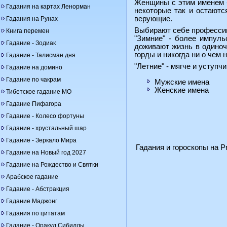
Женщины с этим именем -
Гадания на картах Ленорман
некоторые так и остаютс
верующие.
Гадания на Рунах
Выбирают себе профессии 
Книга перемен
"Зимние" - более импуль
Гадание - Зодиак
доживают жизнь в одиноч
горды и никогда ни о чем 
Гадание - Талисман дня
"Летние" - мягче и уступч
Гадание на домино
Гадание по чакрам
Мужские имена
Женские имена
Тибетское гадание МО
Гадание Пифагора
Гадание - Колесо фортуны
Гадание - хрустальный шар
Гадание - Зеркало Мира
Гадания и гороскопы на Pr
Гадание на Новый год 2027
Гадание на Рождество и Святки
Арабское гадание
Гадание - Абстракция
Гадание Маджонг
Гадания по цитатам
Гадание - Оракул Сибиллы