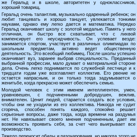
же Геральд и в школе, авторитетен у одноклассников,
хороший товарищ.
Геральд очень талантлив, музыкально одаренный ребенок; он
любит танцевать и хорошо танцует, увлекается тонкими
науками, однако ему легко дается и математика. Нередко
Геральд оканчивает школу с золотой медалью. Память у него
отличная, он быстро все схватывает, что с лихвой
компенсирует его неусидчивость. Он успевает везде:
занимается спортом, участвует в различных олимпиадах по
школьным предметам, активно ведет общественную
деятельность. Это всеобщий любимец. После школы успешно
оканчивает вуз, заранее выбрав специальность. Преданный
выбранной профессии, мало думает о материальной стороне
дела. Очень легко поднимается по служебной лестнице и к
тридцати годам уже возглавляет коллектив. Его рвение не
остается напрасным, и он только тогда задумывается о
женитьбе, когда прекрасно может обеспечить семью.
Молодой человек с этим именем интеллигентен, умен,
уравновешен, с подчиненными добродушен, вежлив,
внимателен. Ценит людей, старается создать все условия,
чтобы они не уходили из его коллектива. Никогда не судит
сгоряча, способен понять каждого, спокойно решает
серьезные вопросы, даже тогда, когда времени на раздумья
нет. Не навязывает своего мнения подчиненным, дает им
возможность проявить себя, за счет чего выигрывает все
производство.
Тяжело переносит обиды и разочарования, но никогда этого не