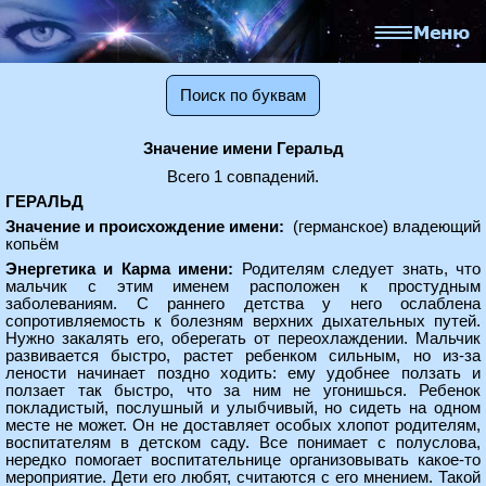
Поиск по буквам
Значение имени Геральд
Всего 1 совпадений.
ГЕРАЛЬД
Значение и происхождение имени:
(германское) владеющий
копьём
Энергетика и Карма имени:
Родителям следует знать, что
мальчик с этим именем расположен к простудным
заболеваниям. С раннего детства у него ослаблена
сопротивляемость к болезням верхних дыхательных путей.
Нужно закалять его, оберегать от переохлаждении. Мальчик
развивается быстро, растет ребенком сильным, но из-за
лености начинает поздно ходить: ему удобнее ползать и
ползает так быстро, что за ним не угонишься. Ребенок
покладистый, послушный и улыбчивый, но сидеть на одном
месте не может. Он не доставляет особых хлопот родителям,
воспитателям в детском саду. Все понимает с полуслова,
нередко помогает воспитательнице организовывать какое-то
мероприятие. Дети его любят, считаются с его мнением. Такой