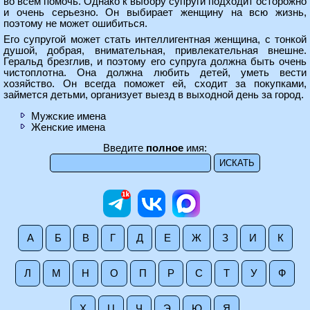
во всем помочь. Однако к выбору супруги подходит осторожно
и очень серьезно. Он выбирает женщину на всю жизнь,
поэтому не может ошибиться.
Его супругой может стать интеллигентная женщина, с тонкой
душой, добрая, внимательная, привлекательная внешне.
Геральд брезглив, и поэтому его супруга должна быть очень
чистоплотна. Она должна любить детей, уметь вести
хозяйство. Он всегда поможет ей, сходит за покупками,
займется детьми, организует выезд в выходной день за город.
Мужские имена
Женские имена
Введите
полное
имя:
А
Б
В
Г
Д
Е
Ж
З
И
К
Л
М
Н
О
П
Р
С
Т
У
Ф
Х
Ц
Ч
Э
Ю
Я