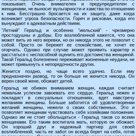
показывает. Очень внимателен и предупредителен с
женщинами, не выносит вульгарности и хамства по отношению
к ним. Бесстрашно бросается на их защиту, даже когда
возникает угроза безопасности. Горяч и рискован, когда его
вынуждают к адекватным действиям.
"Летний" Геральд и особенно "июльский" - чрезмерно
простодушны и добры. Его возлюбленной кажется, что она
может вить из него веревки, но он никогда этого не позволит с
собой. Просто он бережет ее спокойствие, не хочет ее
огорчать. Однако при случае может проявить характер и
расстаться с неспособной оценить его достоинства женщиной.
Такой Геральд болезненно переживает жизненные неудачи, не
может привыкнуть к непорядочности других.
Женится поздно, но чаще всего удачно. Если ему
предназначен развод, то он больше не женится никогда. Он
верен своей жене, обожает детей.
Геральд не обижен вниманием женщин, каждая считает
немалым успехом завоевать его сердце. Геральд нежен и
покладист в сексуальных отношениях, вдет навстречу
желаниям женщины. Больше заботится об удовлетворении
желаний женщины, нежели о своих собственных. Это и
позволяет женщинам чувствовать себя хозяйками положения.
Однако им не стоит обольщаться - Геральд таков со всеми
женщинами. Его таким воспитала мать, которую он обожает.
Он хороший друг и надежный партнер для своей
возлюбленной; часть ее забот он всегда берет на себя, готов