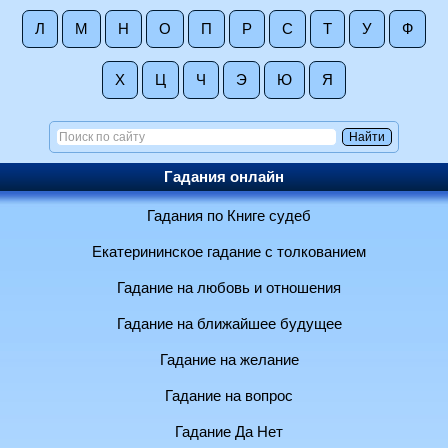
Л
М
Н
О
П
Р
С
Т
У
Ф
Х
Ц
Ч
Э
Ю
Я
Гадания онлайн
Гадания по Книге судеб
Екатерининское гадание с толкованием
Гадание на любовь и отношения
Гадание на ближайшее будущее
Гадание на желание
Гадание на вопрос
Гадание Да Нет