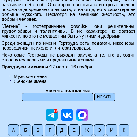
разбивает себе лоб. Она хорошо воспитана и строга, внешне
похожа одновременно и на мать, и на отца, но в характере ее
больше мужского. Несмотря на внешнюю жесткость, это
добрый человек.
"Летние" - гостеприимные хозяйки, они решительны,
трудолюбивы и талантливы. В их характере не хватает
мягкости, но это не мешает им быть чуткими и добрыми.
Среди женщин по имени Гертруда есть педагоги, инженеры,
переводчики, психологи, литературоведы.
Некоторые Гертруды не выходят замуж, а те, кто выходит,
становятся верными и преданными женами.
Празднуем именины:
17 марта, 16 ноября.
Мужские имена
Женские имена
Введите
полное
имя:
А
Б
В
Г
Д
Е
Ж
З
И
К