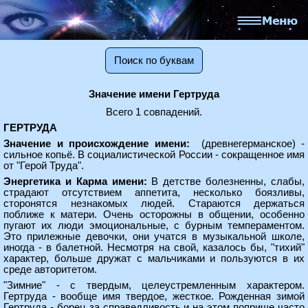
Поиск по буквам
Значение имени Гертруда
Всего 1 совпадений.
ГЕРТРУДА
Значение и происхождение имени:
(древнегерманское) -
сильное копьё. В социалистической России - сокращенное имя
от "Герой Труда".
Энергетика и Карма имени:
В детстве болезненны, слабы,
страдают отсутствием аппетита, несколько боязливы,
сторонятся незнакомых людей. Стараются держаться
поближе к матери. Очень осторожны в общении, особенно
пугают их люди эмоциональные, с бурным темпераментом.
Это прилежные девочки, они учатся в музыкальной школе,
иногда - в балетной. Несмотря на свой, казалось бы, "тихий"
характер, больше дружат с мальчиками и пользуются в их
среде авторитетом.
"Зимние" - с твердым, целеустремленным характером.
Гертруда - вообще имя твердое, жесткое. Рожденная зимой
Гертруда - борец за справедливость и на этом поприще часто