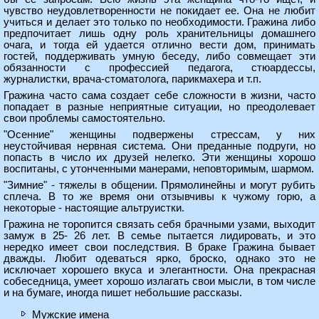
чувство неудовлетворенности не покидает ее. Она не любит
учиться и делает это только по необходимости. Гражина либо
предпочитает лишь одну роль хранительницы домашнего
очага, и тогда ей удается отлично вести дом, принимать
гостей, поддерживать умную беседу, либо совмещает эти
обязанности с профессией педагога, стюардессы,
журналистки, врача-стоматолога, парикмахера и т.п.
Гражина часто сама создает себе сложности в жизни, часто
попадает в разные неприятные ситуации, но преодолевает
свои проблемы самостоятельно.
"Осенние" женщины подвержены стрессам, у них
неустойчивая нервная система. Они преданные подруги, но
попасть в число их друзей нелегко. Эти женщины хорошо
воспитаны, с утонченными манерами, неповторимым, шармом.
"Зимние" - тяжелы в общении. Прямолинейны и могут рубить
сплеча. В то же время они отзывчивы к чужому горю, а
некоторые - настоящие альтруистки.
Гражина не торопится связать себя брачными узами, выходит
замуж в 25- 26 лет. В семье пытается лидировать, и это
нередко имеет свои последствия. В браке Гражина бывает
дважды. Любит одеваться ярко, броско, однако это не
исключает хорошего вкуса и элегантности. Она прекрасная
собеседница, умеет хорошо излагать свои мысли, в том числе
и на бумаге, иногда пишет небольшие рассказы.
Мужские имена