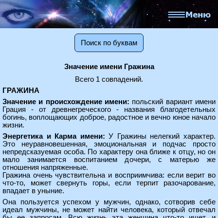
Поиск по буквам
Значение имени Гражина
Всего 1 совпадений.
ГРАЖИНА
Значение и происхождение имени:
польский вариант имени
Грация - от древнегреческого - названия благодетельных
богинь, воплощающих доброе, радостное и вечно юное начало
жизни.
Энергетика и Карма имени:
У Гражины нелегкий характер.
Это неуравновешенная, эмоциональная и подчас просто
непредсказуемая особа. По характеру она ближе к отцу, но он
мало занимается воспитанием дочери, с матерью же
отношения напряженные.
Гражина очень чувствительна и восприимчива: если верит во
что-то, может свернуть горы, если терпит разочарование,
впадает в уныние.
Она пользуется успехом у мужчин, однако, сотворив себе
идеал мужчины, не может найти человека, который отвечал
бы ее запросам. Всю жизнь эта женщина что-то ищет, и